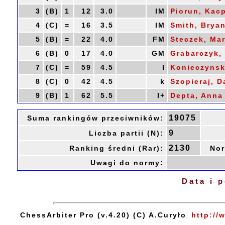
3
(B)
1
12
3.0
IM
Piorun, Kac
4
(C)
=
16
3.5
IM
Smith, Brya
5
(B)
=
22
4.0
FM
Steczek, Ma
6
(B)
0
17
4.0
GM
Grabarczyk,
7
(C)
=
59
4.5
I
Konieczynski
8
(C)
0
42
4.5
k
Szopieraj, D
9
(B)
1
62
5.5
I+
Depta, Anna
19075
Suma rankingów przeciwników:
9
Liczba partii (N):
2130
Ranking średni (Rar):
Nor
Uwagi do normy:
Data i 
ChessArbiter Pro (v.4.20) (C) A.Curyło
http://