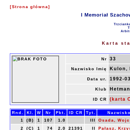
[Strona główna]
I Memoriał Szacho
Trzciank
T
Arbit
Karta st
33
Nr
Kulon, 
Nazwisko Imię
1992-0
Data ur.
Hetman
Klub
(karta 
ID CR
Rnd.
Kl.
W
Nr
Pkt.
ID CR
Tyt.
Nazwisko
1
(B)
1
107
1.0
III
Osada, Wojc
2
(C)
1
74
2.0
21391
II
Pałasz, Krzy