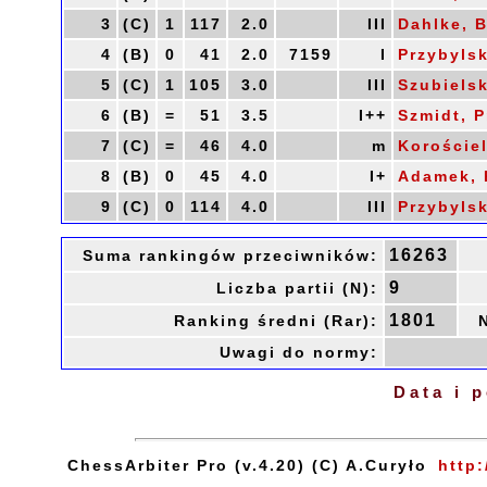
3
(C)
1
117
2.0
III
Dahlke, 
4
(B)
0
41
2.0
7159
I
Przybylsk
5
(C)
1
105
3.0
III
Szubielsk
6
(B)
=
51
3.5
I++
Szmidt, 
7
(C)
=
46
4.0
m
Korościel
8
(B)
0
45
4.0
I+
Adamek, 
9
(C)
0
114
4.0
III
Przybylsk
16263
Suma rankingów przeciwników:
9
Liczba partii (N):
1801
Ranking średni (Rar):
Uwagi do normy:
Data i 
ChessArbiter Pro (v.4.20) (C) A.Curyło
http