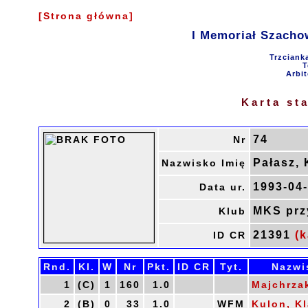
[Strona główna]
I Memoriał Szacho
Trzciank
T
Arbit
Karta st
74
Nr
Pałasz, 
Nazwisko Imię
1993-04
Data ur.
MKS prz
Klub
21391
(k
ID CR
Rnd.
Kl.
W
Nr
Pkt.
ID CR
Tyt.
Nazwi
1
(C)
1
160
1.0
Majchrza
2
(B)
0
33
1.0
WFM
Kulon, K