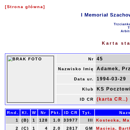
[Strona główna]
I Memoriał Szacho
Trzciank
T
Arbit
Karta st
45
Nr
Adamek, Pr
Nazwisko Imię
1994-03-29
Data ur.
KS Pocztow
Klub
(karta CR..)
ID CR
Rnd.
Kl.
W
Nr
Pkt.
ID CR
Tyt.
Naz
1
(B)
1
128
1.0
33977
III
Kostecka, Ma
2
(C)
1
4
2.0
2817
GM
Macieja, Bart