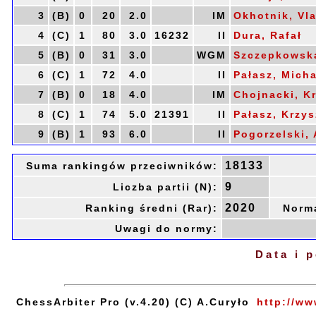
3
(B)
0
20
2.0
IM
Okhotnik, Vla
4
(C)
1
80
3.0
16232
II
Dura, Rafał
5
(B)
0
31
3.0
WGM
Szczepkowska
6
(C)
1
72
4.0
II
Pałasz, Micha
7
(B)
0
18
4.0
IM
Chojnacki, K
8
(C)
1
74
5.0
21391
II
Pałasz, Krzys
9
(B)
1
93
6.0
II
Pogorzelski, 
18133
Suma rankingów przeciwników:
9
Liczba partii (N):
2020
Ranking średni (Rar):
Norm
Uwagi do normy:
Data i 
ChessArbiter Pro (v.4.20) (C) A.Curyło
http://ww