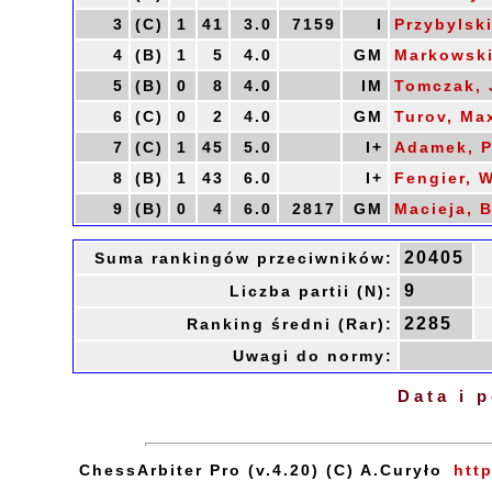
3
(C)
1
41
3.0
7159
I
Przybylski
4
(B)
1
5
4.0
GM
Markowski
5
(B)
0
8
4.0
IM
Tomczak, 
6
(C)
0
2
4.0
GM
Turov, Ma
7
(C)
1
45
5.0
I+
Adamek, P
8
(B)
1
43
6.0
I+
Fengier, W
9
(B)
0
4
6.0
2817
GM
Macieja, B
20405
Suma rankingów przeciwników:
9
Liczba partii (N):
2285
Ranking średni (Rar):
Uwagi do normy:
Data i 
ChessArbiter Pro (v.4.20) (C) A.Curyło
htt