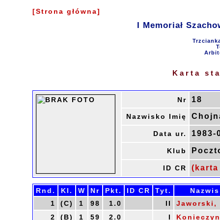
[Strona główna]
I Memoriał Szacho
Trzciank
T
Arbit
Karta st
18
Nr
Chojn
Nazwisko Imię
1983-
Data ur.
Poczt
Klub
(karta
ID CR
Rnd.
Kl.
W
Nr
Pkt.
ID CR
Tyt.
Nazwis
1
(C)
1
98
1.0
II
Jaworski,
2
(B)
1
59
2.0
I
Konieczyns