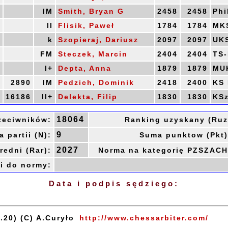
0
IM
Smith, Bryan G
2458
2458
Phi
5
II
Flisik, Paweł
1784
1784
MKS
5
k
Szopieraj, Dariusz
2097
2097
UKS
5
FM
Steczek, Marcin
2404
2404
TS-
5
I+
Depta, Anna
1879
1879
MUK
5
2890
IM
Pedzich, Dominik
2418
2400
KS 
5
16186
II+
Delekta, Filip
1830
1830
KSz
18064
zeciwników:
Ranking uzyskany (Ruz
9
a partii (N):
Suma punktow (Pkt)
2027
redni (Rar):
Norma na kategorię PZSZACH
i do normy:
Data i podpis sędziego:
.20) (C) A.Curyło
http://www.chessarbiter.com/