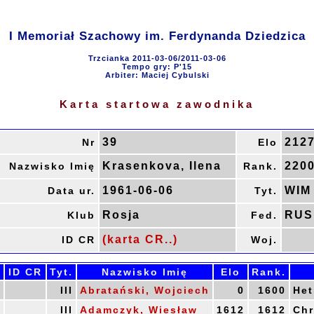
I Memoriał Szachowy im. Ferdynanda Dziedzica
Trzcianka 2011-03-06/2011-03-06
Tempo gry: P'15
Arbiter: Maciej Cybulski
Karta startowa zawodnika
39
212
Nr
Elo
Krasenkova, Ilena
220
Nazwisko Imię
Rank.
1961-06-06
WIM
Data ur.
Tyt.
Rosja
RUS
Klub
Fed.
(karta CR..)
ID CR
Woj.
.
ID CR
Tyt.
Nazwisko Imię
Elo
Rank.
0
III
Abratański, Wojciech
0
1600
Het
0
III
Adamczyk, Wiesław
1612
1612
Chr