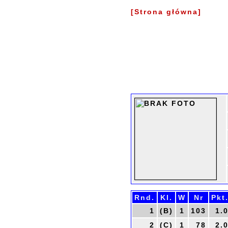
[Strona główna]
Rnd.
Kl.
W
Nr
Pkt
1
(B)
1
103
1.
2
(C)
1
78
2.