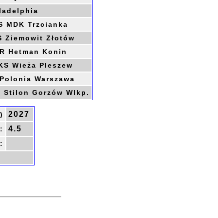
ladelphia
 MDK Trzcianka
 Ziemowit Złotów
R Hetman Konin
S Wieża Pleszew
Polonia Warszawa
 Stilon Gorzów Wlkp.
2027
)
4.5
:
: