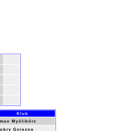
7
0
Klub
man Myślibórz
obry Gniezno