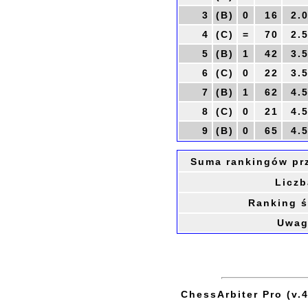
3
(B)
0
16
2.
4
(C)
=
70
2.
5
(B)
1
42
3.
6
(C)
0
22
3.
7
(B)
1
62
4.
8
(C)
0
21
4.
9
(B)
0
65
4.
Suma rankingów pr
Liczb
Ranking ś
Uwag
ChessArbiter Pro (v.4