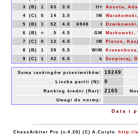
3
(B)
1
63
3.0
II+
Ancuta, Ad
4
(C)
0
14
3.0
IM
Warakomski
5
(B)
1
52
4.0
6948
I
Dzwikowski
6
(B)
=
5
4.5
GM
Markowski,
7
(C)
0
12
4.5
IM
Piorun, Kac
8
(B)
1
39
5.5
WIM
Krasenkova,
9
(C)
1
42
6.5
k
Szopieraj, 
19249
Suma rankingów przeciwników:
9
Liczba partii (N):
2165
Ranking średni (Rar):
No
Uwagi do normy:
Data i 
ChessArbiter Pro (v.4.20) (C) A.Curyło
http://