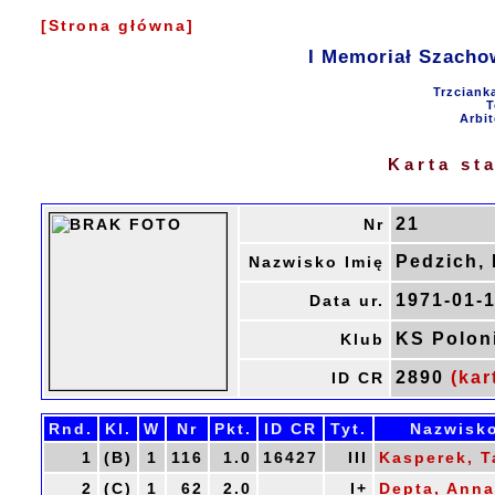
[Strona główna]
I Memoriał Szacho
Trzciank
T
Arbit
Karta st
21
Nr
Pedzich,
Nazwisko Imię
1971-01-
Data ur.
KS Polon
Klub
2890
(kar
ID CR
Rnd.
Kl.
W
Nr
Pkt.
ID CR
Tyt.
Nazwisko
1
(B)
1
116
1.0
16427
III
Kasperek, 
2
(C)
1
62
2.0
I+
Depta, Anna