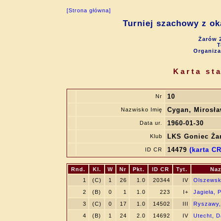
[Strona główna]
Turniej szachowy z ok
Żarów 2
T
Organiza
Karta st
10
Nr
Cygan, Mirosł
Nazwisko Imię
1960-01-30
Data ur.
LKS Goniec Ża
Klub
14479
(karta CR
ID CR
Rnd.
Kl.
W
Nr
Pkt.
ID CR
Tyt.
Naz
1
(C)
1
26
1.0
20344
IV
Olszewsk
2
(B)
0
1
1.0
223
I+
Jagieła, P
3
(C)
0
17
1.0
14502
III
Ryszawy,
4
(B)
1
24
2.0
14692
IV
Utecht, 