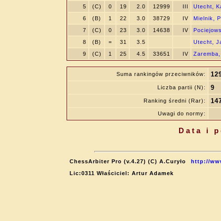
5
(C)
0
19
2.0
12999
III
Utecht, K
6
(B)
1
22
3.0
38729
IV
Mielnik, 
7
(C)
0
23
3.0
14638
IV
Pociejows
8
(B)
=
31
3.5
Utecht, J
9
(C)
1
25
4.5
33651
IV
Zaremba,
12
Suma rankingów przeciwników:
9
Liczba partii (N):
14
Ranking średni (Rar):
Uwagi do normy:
Data i 
ChessArbiter Pro (v.4.27) (C) A.Curyło
http://ww
Lic:0311 Właściciel: Artur Adamek