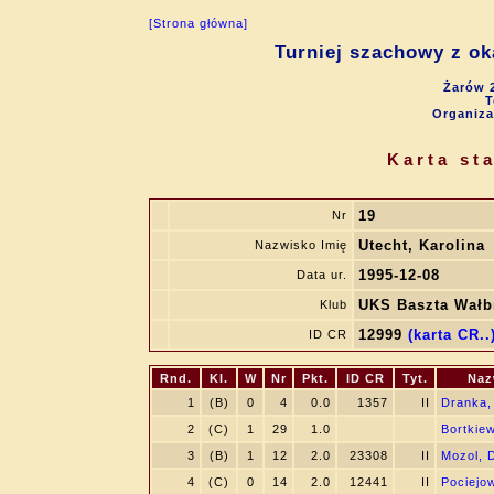
[Strona główna]
Turniej szachowy z ok
Żarów 2
T
Organiza
Karta st
19
Nr
Utecht, Karolina
Nazwisko Imię
1995-12-08
Data ur.
UKS Baszta Wałb
Klub
12999
(karta CR..
ID CR
Rnd.
Kl.
W
Nr
Pkt.
ID CR
Tyt.
Naz
1
(B)
0
4
0.0
1357
II
Dranka,
2
(C)
1
29
1.0
Bortkiew
3
(B)
1
12
2.0
23308
II
Mozol, 
4
(C)
0
14
2.0
12441
II
Pociejo