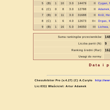
5
(B)
1
10
3.0
14479
II
Cygan, 
6
(C)
0
8
3.0
12788
II
Adamek,
7
(B)
0
11
3.0
31688
II
Król, H
8
(C)
1
6
4.0
12673
II+
Drgas, 
9
(B)
1
16
5.0
34050
III
Lichwa,
14
Suma rankingów przeciwników:
9
Liczba partii (N):
16
Ranking średni (Rar):
Uwagi do normy:
Data i 
ChessArbiter Pro (v.4.27) (C) A.Curyło
http://ww
Lic:0311 Właściciel: Artur Adamek