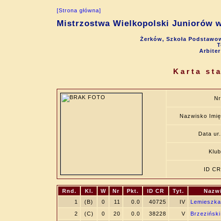
[Strona główna]
Mistrzostwa Wielkopolski Juniorów w
Żerków, Szkoła Podstawow
T
Arbite
Karta st
Nr
Nazwisko Imię
Data ur.
Klub
ID CR
Rnd.
Kl.
W
Nr
Pkt.
ID CR
Tyt.
Nazwi
1
(B)
0
11
0.0
40725
IV
Lemieszka,
2
(C)
0
20
0.0
38228
V
Brzeziński