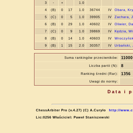
3
-
+
1.0
4
(B)
0
17
1.0
36744
IV
Obara, Kry
5
(C)
0
5
1.0
39905
IV
Zachara, 
6
(B)
0
29
1.0
40602
IV
Oliwier, D
7
(C)
0
9
1.0
39869
IV
Kędzia, Wi
8
(B)
0
14
1.0
40603
IV
Wroczyńsk
9
(B)
1
15
2.0
30357
IV
Urbański,
11000
Suma rankingów przeciwników:
8
Liczba partii (N):
1356
Ranking średni (Rar):
Uwagi do normy:
Data i 
ChessArbiter Pro (v.4.27) (C) A.Curyło
http://www.c
Lic:0256 Właściciel: Paweł Staniszewski