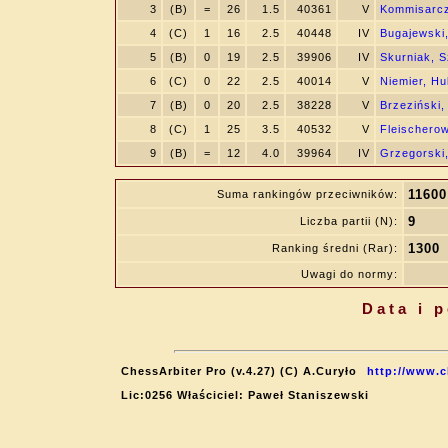
3
(B)
=
26
1.5
40361
V
Kommisarcz
4
(C)
1
16
2.5
40448
IV
Bugajewski,
5
(B)
0
19
2.5
39906
IV
Skurniak, 
6
(C)
0
22
2.5
40014
V
Niemier, Hu
7
(B)
0
20
2.5
38228
V
Brzeziński,
8
(C)
1
25
3.5
40532
V
Fleischerow
9
(B)
=
12
4.0
39964
IV
Grzegorski,
11600
Suma rankingów przeciwników:
9
Liczba partii (N):
1300
Ranking średni (Rar):
Uwagi do normy:
Data i 
ChessArbiter Pro (v.4.27) (C) A.Curyło
http://www.c
Lic:0256 Właściciel: Paweł Staniszewski