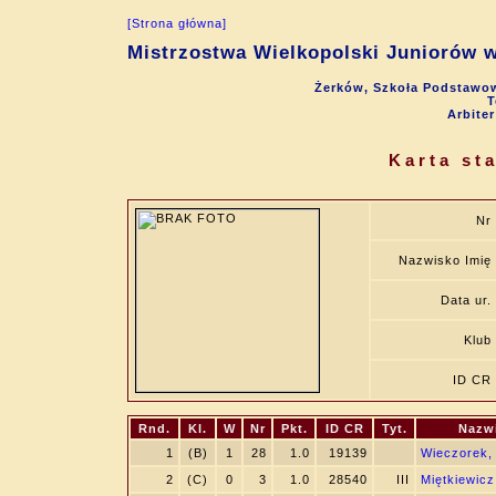
[Strona główna]
Mistrzostwa Wielkopolski Juniorów w
Żerków, Szkoła Podstawow
T
Arbite
Karta st
Nr
Nazwisko Imię
Data ur.
Klub
ID CR
Rnd.
Kl.
W
Nr
Pkt.
ID CR
Tyt.
Nazw
1
(B)
1
28
1.0
19139
Wieczorek,
2
(C)
0
3
1.0
28540
III
Miętkiewicz