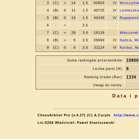
3
(C)
=
14
1.5
40603
IV
Wroczyńsk
4
(B)
0
11
1.5
40725
IV
Lemieszka,
5
(B)
0
16
1.5
40448
IV
Bugajewski
6
-
+
2.5
7
(C)
=
28
3.0
19139
Wieczorek
8
(B)
=
9
3.5
39869
IV
Kędzia, Wi
9
(C)
0
8
3.5
31124
IV
Kordus, Ma
10800
Suma rankingów przeciwników:
8
Liczba partii (N):
1334
Ranking średni (Rar):
Uwagi do normy:
Data i 
ChessArbiter Pro (v.4.27) (C) A.Curyło
http://www.c
Lic:0256 Właściciel: Paweł Staniszewski