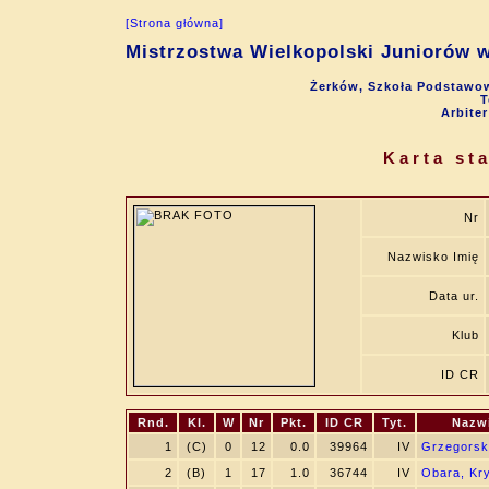
[Strona główna]
Mistrzostwa Wielkopolski Juniorów w
Żerków, Szkoła Podstawow
T
Arbite
Karta st
Nr
Nazwisko Imię
Data ur.
Klub
ID CR
Rnd.
Kl.
W
Nr
Pkt.
ID CR
Tyt.
Nazwi
1
(C)
0
12
0.0
39964
IV
Grzegorski
2
(B)
1
17
1.0
36744
IV
Obara, Kry