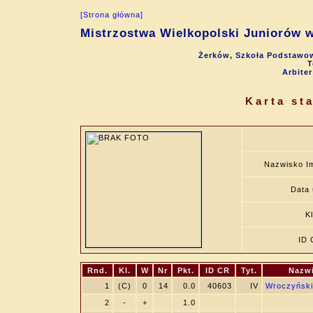
[Strona główna]
Mistrzostwa Wielkopolski Juniorów w
Żerków, Szkoła Podstawow
T
Arbite
Karta st
Nazwisko I
Data 
K
ID 
Rnd.
Kl.
W
Nr
Pkt.
ID CR
Tyt.
Nazwi
1
(C)
0
14
0.0
40603
IV
Wroczyński
2
-
+
1.0