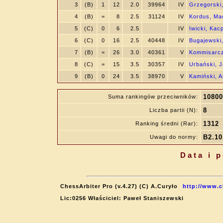
3
(B)
1
12
2.0
39964
IV
Grzegorski,
4
(B)
=
8
2.5
31124
IV
Kordus, Mac
5
(C)
0
6
2.5
IV
Iwicki, Kac
6
(C)
0
16
2.5
40448
IV
Bugajewski,
7
(B)
=
26
3.0
40361
V
Kommisarcz
8
(C)
=
15
3.5
30357
IV
Urbański, 
9
(B)
0
24
3.5
38970
V
Kamiński, A
10800
Suma rankingów przeciwników:
8
Liczba partii (N):
1312
Ranking średni (Rar):
B2.10.
Uwagi do normy:
Data i 
ChessArbiter Pro (v.4.27) (C) A.Curyło
http://www.c
Lic:0256 Właściciel: Paweł Staniszewski