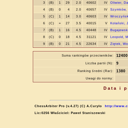
3
(B)
1
29
2.0
40602
IV
Oliwier, D
4
(B)
0
4
2.0
40657
IV
Szymków, 
5
(C)
1
14
3.0
40603
IV
Wroczyńsk
6
(C)
=
27
3.5
40015
V
Kolański, 
7
(B)
1
16
4.5
40448
IV
Bugajewski
8
(C)
0
18
4.5
31121
IV
Leopold, 
9
(B)
0
21
4.5
22634
IV
Ziętek, Wo
12400
Suma rankingów przeciwników:
9
Liczba partii (N):
1380
Ranking średni (Rar):
Uwagi do normy:
Data i 
ChessArbiter Pro (v.4.27) (C) A.Curyło
http://www.c
Lic:0256 Właściciel: Paweł Staniszewski