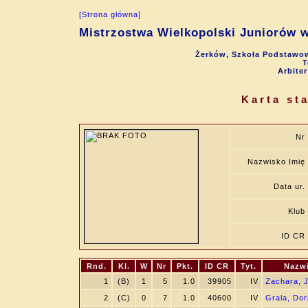
[Strona główna]
Mistrzostwa Wielkopolski Juniorów w
Żerków, Szkoła Podstawow
T
Arbite
Karta st
Nr
Nazwisko Imię
Data ur.
Klub
ID CR
Rnd.
Kl.
W
Nr
Pkt.
ID CR
Tyt.
Nazwi
1
(B)
1
5
1.0
39905
IV
Zachara, 
2
(C)
0
7
1.0
40600
IV
Grala, Dor