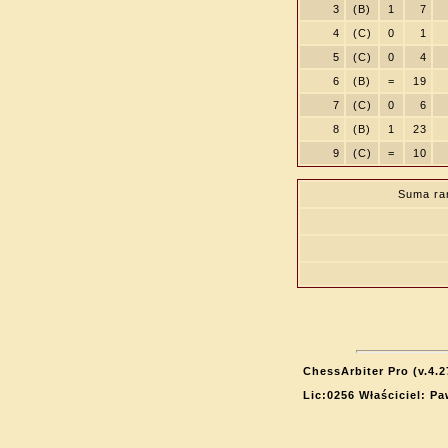
3
(B)
1
7
4
(C)
0
1
5
(C)
0
4
6
(B)
=
19
7
(C)
0
6
8
(B)
1
23
9
(C)
=
10
Suma ra
ChessArbiter Pro (v.4.2
Lic:0256 Właściciel: P