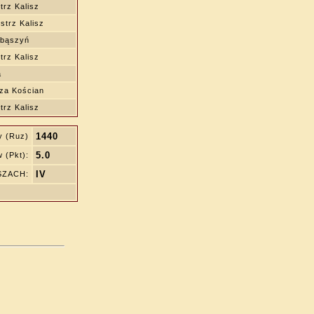
rz Kalisz
trz Kalisz
Zbąszyń
rz Kalisz
a
za Kościan
rz Kalisz
1440
y (Ruz)
5.0
 (Pkt):
IV
ZSZACH: