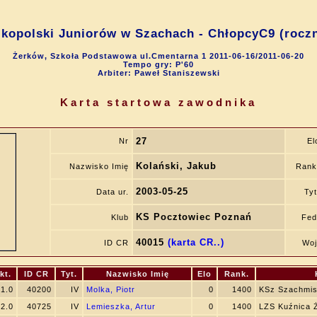
kopolski Juniorów w Szachach - ChłopcyC9 (roczn
Żerków, Szkoła Podstawowa ul.Cmentarna 1 2011-06-16/2011-06-20
Tempo gry: P'60
Arbiter: Paweł Staniszewski
Karta startowa zawodnika
27
Nr
El
Kolański, Jakub
Nazwisko Imię
Rank
2003-05-25
Data ur.
Tyt
KS Pocztowiec Poznań
Klub
Fed
40015
(karta CR..)
ID CR
Woj
kt.
ID CR
Tyt.
Nazwisko Imię
Elo
Rank.
1.0
40200
IV
Molka, Piotr
0
1400
KSz Szachmist
2.0
40725
IV
Lemieszka, Artur
0
1400
LZS Kuźnica 