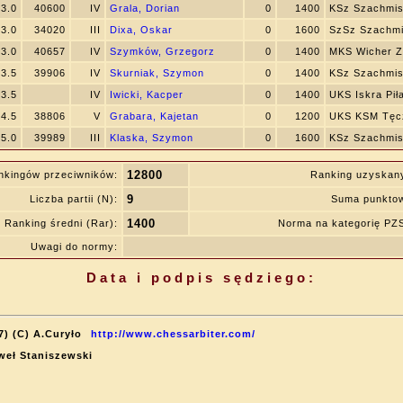
3.0
40600
IV
Grala, Dorian
0
1400
KSz Szachmist
3.0
34020
III
Dixa, Oskar
0
1600
SzSz Szachmis
3.0
40657
IV
Szymków, Grzegorz
0
1400
MKS Wicher 
3.5
39906
IV
Skurniak, Szymon
0
1400
KSz Szachmist
3.5
IV
Iwicki, Kacper
0
1400
UKS Iskra Pił
4.5
38806
V
Grabara, Kajetan
0
1200
UKS KSM Tęc
5.0
39989
III
Klaska, Szymon
0
1600
KSz Szachmist
12800
nkingów przeciwników:
Ranking uzyskan
9
Liczba partii (N):
Suma punktow
1400
Ranking średni (Rar):
Norma na kategorię P
Uwagi do normy:
Data i podpis sędziego:
7) (C) A.Curyło
http://www.chessarbiter.com/
aweł Staniszewski