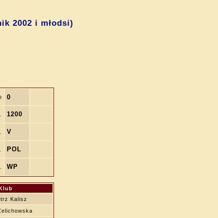
ik 2002 i młodsi)
0
o
1200
.
V
.
POL
.
WP
.
Klub
rz Kalisz
Żelichowska