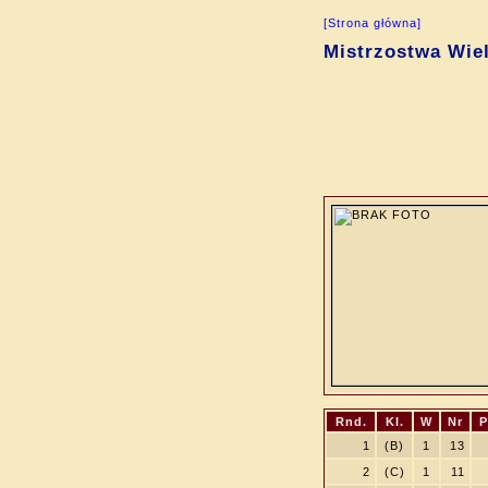
[Strona główna]
Mistrzostwa Wiel
Rnd.
Kl.
W
Nr
P
1
(B)
1
13
2
(C)
1
11