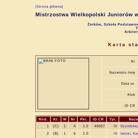
[Strona główna]
Mistrzostwa Wielkopolski Juniorów w
Żerków, Szkoła Podstawow
T
Arbite
Karta st
Nr
Nazwisko Imię
Data ur.
Klub
ID CR
Rnd.
Kl.
W
Nr
Pkt.
ID CR
Tyt.
Nazw
1
(C)
1
4
1.0
40657
IV
Szymków,
2
(B)
1
6
2.0
IV
Iwicki, K