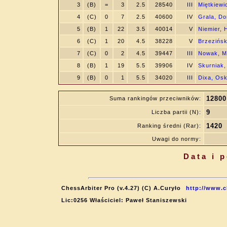
3
(B)
=
3
2.5
28540
III
Miętkiewi
4
(C)
0
7
2.5
40600
IV
Grala, Do
5
(B)
1
22
3.5
40014
V
Niemier, 
6
(C)
1
20
4.5
38228
V
Brzezińsk
7
(C)
0
2
4.5
39447
III
Nowak, Mi
8
(B)
1
19
5.5
39906
IV
Skurniak
9
(B)
0
1
5.5
34020
III
Dixa, Os
12800
Suma rankingów przeciwników:
9
Liczba partii (N):
1420
Ranking średni (Rar):
Uwagi do normy:
Data i 
ChessArbiter Pro (v.4.27) (C) A.Curyło
http://www.c
Lic:0256 Właściciel: Paweł Staniszewski