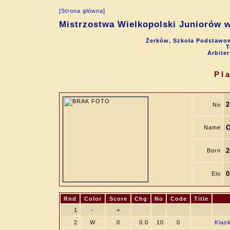
[Strona główna]
Mistrzostwa Wielkopolski Juniorów w
Żerków, Szkoła Podstawow
T
Arbite
Pl
2
No
O
Name
2
Born
0
Elo
Rnd
Color
Score
Chg
No
Code
Title
1
-
+
2
W
0
0.0
10
0
Klas