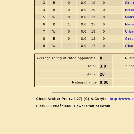
3
B
0
0.0
19
0
Skur
4
B
0
0.0
20
0
Brze
5
W
0
0.0
13
0
Molka
6
B
1
0.0
25
0
Fleis
7
W
0
0.0
15
0
Urba
8
B
0
0.0
12
0
Grze
9
W
1
0.0
17
0
Obar
0
Average rating of rated opponents:
Numb
3.0
Total:
Scor
28
Rank:
0.00
Rating change
ChessArbiter Pro (v.4.27) (C) A.Curyło
http://www.c
Lic:0256 Właściciel: Paweł Staniszewski