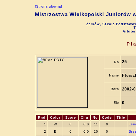
[Strona główna]
Mistrzostwa Wielkopolski Juniorów w
Żerków, Szkoła Podstawow
T
Arbite
Pl
25
No
Fleisc
Name
2002-0
Born
0
Elo
Rnd
Color
Score
Chg
No
Code
Title
1
W
0
0.0
11
0
Lem
2
B
0
0.0
20
0
Brz