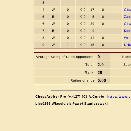
3
-
+
4
W
0
0.0
17
0
Oba
5
B
0
0.0
5
0
Zac
6
W
0
0.0
29
0
Oliw
7
B
0
0.0
9
Kedz
8
W
0
0.0
14
0
Wro
9
W
1
0.0
15
0
Urb
0
Average rating of rated opponents:
Numb
2.0
Total:
Scor
29
Rank:
0.00
Rating change
ChessArbiter Pro (v.4.27) (C) A.Curyło
http://www.c
Lic:0256 Właściciel: Paweł Staniszewski