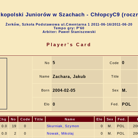
kopolski Juniorów w Szachach - ChłopcyC9 (roczn
Żerków, Szkoła Podstawowa ul.Cmentarna 1 2011-06-16/2011-06-20
Tempo gry: P'60
Arbiter: Paweł Staniszewski
Player's Card
5
0
No
Code
Zachara, Jakub
Name
Title
2004-02-05
M.
Born
Sex
0
POL
Elo
Fed.
Chg
No
Code
Title
Name
Elo
Sex
Fed.
0.0
19
0
Skurniak, Szymon
0
M.
POL
20
0.0
2
0
Nowak, Mikolaj
0
M.
POL
20