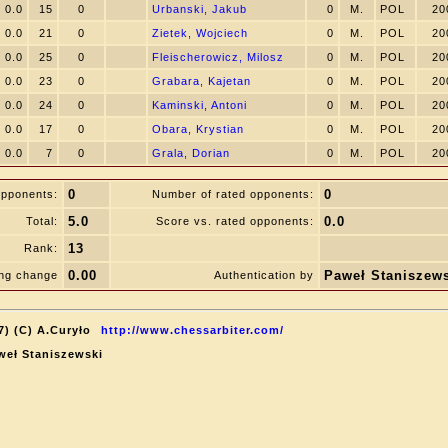
0.0
15
0
Urbanski, Jakub
0
M.
POL
20
0.0
21
0
Zietek, Wojciech
0
M.
POL
20
0.0
25
0
Fleischerowicz, Milosz
0
M.
POL
20
0.0
23
0
Grabara, Kajetan
0
M.
POL
20
0.0
24
0
Kaminski, Antoni
0
M.
POL
20
0.0
17
0
Obara, Krystian
0
M.
POL
20
0.0
7
0
Grala, Dorian
0
M.
POL
20
0
0
opponents:
Number of rated opponents:
5.0
0.0
Total:
Score vs. rated opponents:
13
Rank:
0.00
Paweł Staniszew
ing change
Authentication by
7) (C) A.Curyło
http://www.chessarbiter.com/
aweł Staniszewski