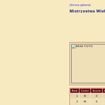
[Strona główna]
Mistrzostwa Wiel
Rnd
Color
Score
1
B
0
2
W
0