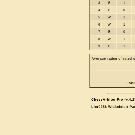
3
B
1
4
B
0
5
W
1
6
W
1
7
B
0
8
W
1
9
B
1
Average rating of rated 
Rat
ChessArbiter Pro (v.4.2
Lic:0256 Właściciel: P