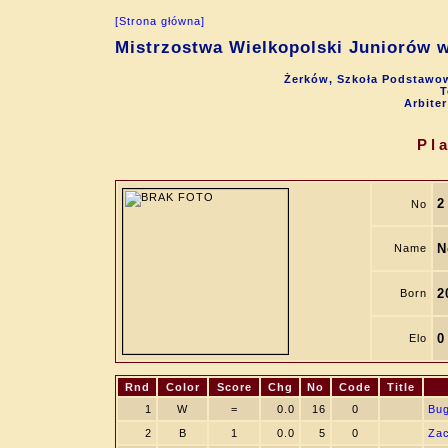
[Strona główna]
Mistrzostwa Wielkopolski Juniorów w
Żerków, Szkoła Podstawow
T
Arbite
Pl
2
No
N
Name
2
Born
0
Elo
Rnd
Color
Score
Chg
No
Code
Title
1
W
=
0.0
16
0
Bug
2
B
1
0.0
5
0
Zac