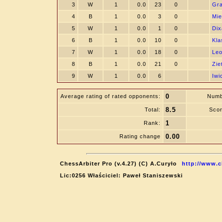
3
W
1
0.0
23
0
Gra
4
B
1
0.0
3
0
Mie
5
W
1
0.0
1
0
Dix
6
B
1
0.0
10
0
Kla
7
W
1
0.0
18
0
Leo
8
B
1
0.0
21
0
Zie
9
W
1
0.0
6
Iwi
0
Average rating of rated opponents:
Numb
8.5
Total:
Scor
1
Rank:
0.00
Rating change
ChessArbiter Pro (v.4.27) (C) A.Curyło
http://www.c
Lic:0256 Właściciel: Paweł Staniszewski