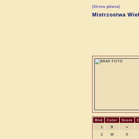
[Strona główna]
Mistrzostwa Wiel
Rnd
Color
Score
1
B
=
2
W
0