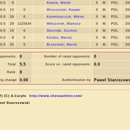
0.0
9
Kedzia, Witold
0
M.
POL
20
0.0
14
0
Wroczynski, Kasper
0
M.
POL
20
0.0
26
0
Kommisarczyk, Wiktor
0
M.
POL
20
0.0
28
1115634
Wieczorek, Mateusz
0
M.
POL
20
0.0
19
0
Skurniak, Szymon
0
M.
POL
20
0.0
8
0
Kordus, Maciej
0
M.
POL
20
0.0
20
0
Brzezinski, Marek
0
M.
POL
20
0
0
opponents:
Number of rated opponents:
5.5
0.0
Total:
Score vs. rated opponents:
8
Rank:
0.00
Paweł Staniszew
ing change
Authentication by
7) (C) A.Curyło
http://www.chessarbiter.com/
aweł Staniszewski