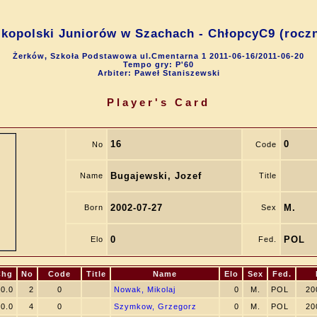
kopolski Juniorów w Szachach - ChłopcyC9 (roczn
Żerków, Szkoła Podstawowa ul.Cmentarna 1 2011-06-16/2011-06-20
Tempo gry: P'60
Arbiter: Paweł Staniszewski
Player's Card
16
0
No
Code
Bugajewski, Jozef
Name
Title
2002-07-27
M.
Born
Sex
0
POL
Elo
Fed.
Chg
No
Code
Title
Name
Elo
Sex
Fed.
0.0
2
0
Nowak, Mikolaj
0
M.
POL
20
0.0
4
0
Szymkow, Grzegorz
0
M.
POL
20