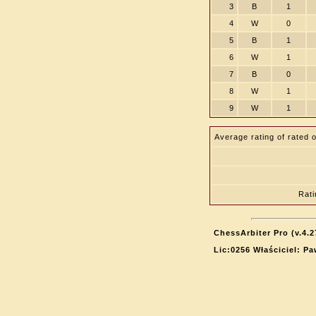
3
B
1
4
W
0
5
B
1
6
W
1
7
B
0
8
W
1
9
W
1
Average rating of rated 
Rat
ChessArbiter Pro (v.4.2
Lic:0256 Właściciel: P