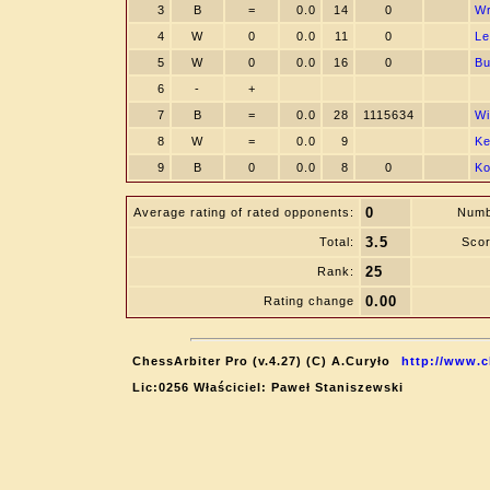
3
B
=
0.0
14
0
Wr
4
W
0
0.0
11
0
Le
5
W
0
0.0
16
0
Bu
6
-
+
7
B
=
0.0
28
1115634
Wi
8
W
=
0.0
9
Ke
9
B
0
0.0
8
0
Ko
0
Average rating of rated opponents:
Numb
3.5
Total:
Scor
25
Rank:
0.00
Rating change
ChessArbiter Pro (v.4.27) (C) A.Curyło
http://www.c
Lic:0256 Właściciel: Paweł Staniszewski