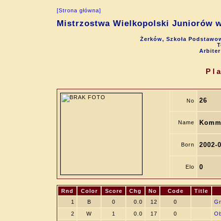
[Strona główna]
Mistrzostwa Wielkopolski Juniorów w
Żerków, Szkoła Podstawow
T
Arbite
Pl
26
No
Kommi
Name
2002-
Born
0
Elo
Rnd
Color
Score
Chg
No
Code
Title
1
B
0
0.0
12
0
Gr
2
W
1
0.0
17
0
Ob