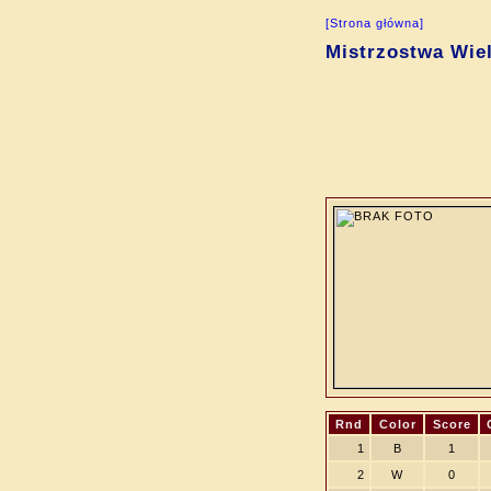
[Strona główna]
Mistrzostwa Wiel
Rnd
Color
Score
1
B
1
2
W
0