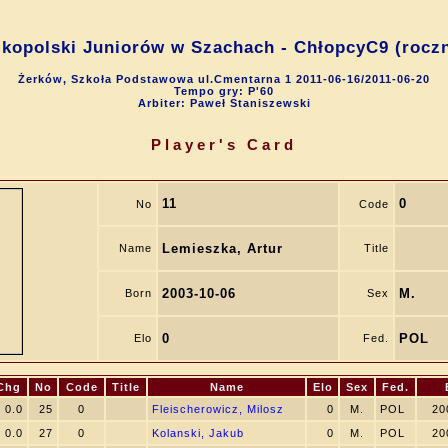
kopolski Juniorów w Szachach - ChłopcyC9 (roczn
Żerków, Szkoła Podstawowa ul.Cmentarna 1 2011-06-16/2011-06-20
Tempo gry: P'60
Arbiter: Paweł Staniszewski
Player's Card
11
0
No
Code
Lemieszka, Artur
Name
Title
2003-10-06
M.
Born
Sex
0
POL
Elo
Fed.
Chg
No
Code
Title
Name
Elo
Sex
Fed.
0.0
25
0
Fleischerowicz, Milosz
0
M.
POL
20
0.0
27
0
Kolanski, Jakub
0
M.
POL
20