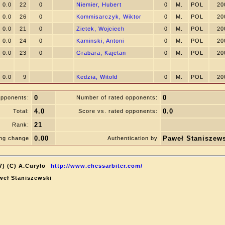
0.0
22
0
Niemier, Hubert
0
M.
POL
20
0.0
26
0
Kommisarczyk, Wiktor
0
M.
POL
20
0.0
21
0
Zietek, Wojciech
0
M.
POL
20
0.0
24
0
Kaminski, Antoni
0
M.
POL
20
0.0
23
0
Grabara, Kajetan
0
M.
POL
20
0.0
9
Kedzia, Witold
0
M.
POL
20
0
0
opponents:
Number of rated opponents:
4.0
0.0
Total:
Score vs. rated opponents:
21
Rank:
0.00
Paweł Staniszew
ing change
Authentication by
7) (C) A.Curyło
http://www.chessarbiter.com/
aweł Staniszewski