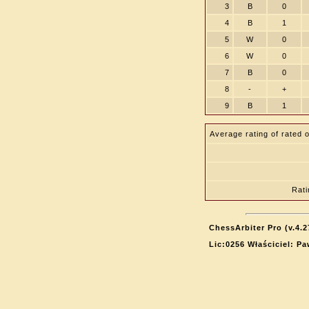
3
B
0
4
B
1
5
W
0
6
W
0
7
B
0
8
-
+
9
B
1
Average rating of rated 
Rat
ChessArbiter Pro (v.4.2
Lic:0256 Właściciel: P