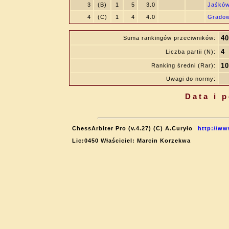
3
(B)
1
5
3.0
Jaśków
4
(C)
1
4
4.0
Gradow
40
Suma rankingów przeciwników:
4
Liczba partii (N):
10
Ranking średni (Rar):
Uwagi do normy:
Data i 
ChessArbiter Pro (v.4.27) (C) A.Curyło
http://ww
Lic:0450 Właściciel: Marcin Korzekwa