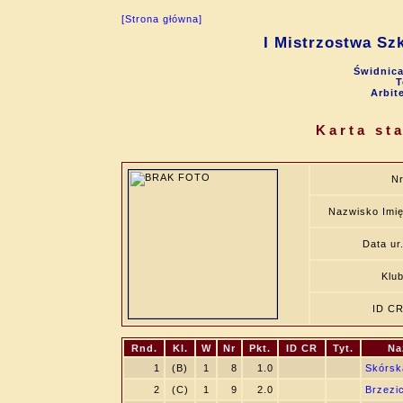
[Strona główna]
I Mistrzostwa Sz
Świdnica
T
Arbit
Karta st
N
Nazwisko Imi
Data ur
Klu
ID C
Rnd.
Kl.
W
Nr
Pkt.
ID CR
Tyt.
Na
1
(B)
1
8
1.0
Skórsk
2
(C)
1
9
2.0
Brzezi