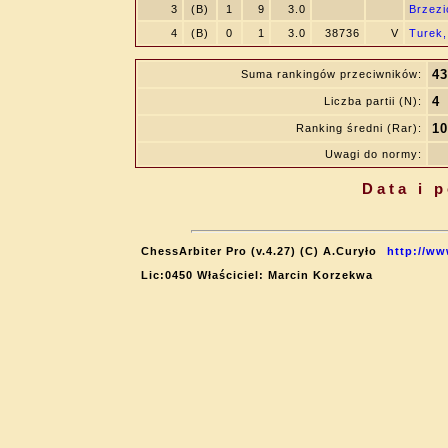
3
(B)
1
9
3.0
Brzezi
4
(B)
0
1
3.0
38736
V
Turek,
43
Suma rankingów przeciwników:
4
Liczba partii (N):
10
Ranking średni (Rar):
Uwagi do normy:
Data i 
ChessArbiter Pro (v.4.27) (C) A.Curyło
http://ww
Lic:0450 Właściciel: Marcin Korzekwa