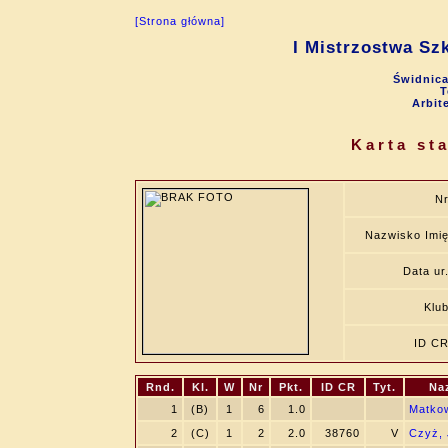
[Strona główna]
I Mistrzostwa Sz
Świdnica
T
Arbit
Karta st
N
Nazwisko Imi
Data ur
Klu
ID C
Rnd.
Kl.
W
Nr
Pkt.
ID CR
Tyt.
Na
1
(B)
1
6
1.0
Matkow
2
(C)
1
2
2.0
38760
V
Czyż, 