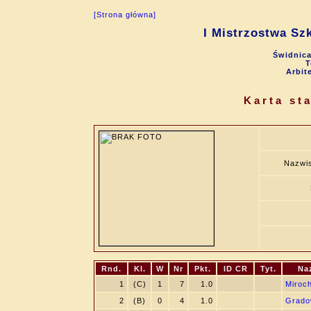
[Strona główna]
I Mistrzostwa Sz
Świdnica
T
Arbit
Karta st
Nazwis
Rnd.
Kl.
W
Nr
Pkt.
ID CR
Tyt.
Na
1
(C)
1
7
1.0
Miroc
2
(B)
0
4
1.0
Grado