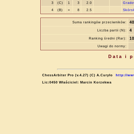
3
(C)
1
3
2.0
Grado
4
(B)
=
8
2.5
Skórs
4
Suma rankingów przeciwników:
4
Liczba partii (N):
1
Ranking średni (Rar):
Uwagi do normy:
Data i 
ChessArbiter Pro (v.4.27) (C) A.Curyło
http://ww
Lic:0450 Właściciel: Marcin Korzekwa