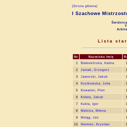
[Strona główna]
I Szachowe Mistrzost
Świdnica
T
Arbit
Lista st
Nr
Nazwisko Imię
R
1
Białoskórska, Kalina
2
Janiak, Grzegorz
3
Jaworski, Jakub
4
Kosikowska, Julia
5
Kowalski, Piotr
6
Kołata, Jakub
7
Kukla, Igor
8
Malicka, Milena
9
Moląg, Jan
10
Niemiec, Krystian