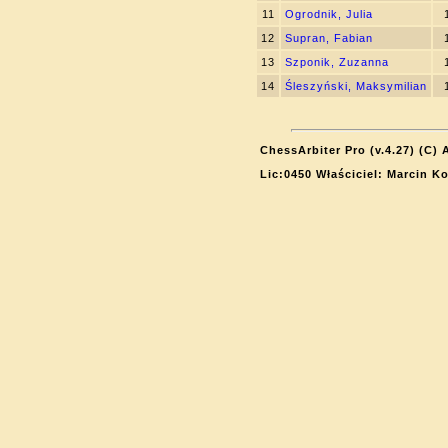
11
Ogrodnik, Julia
12
Supran, Fabian
13
Szponik, Zuzanna
14
Śleszyński, Maksymilian
ChessArbiter Pro (v.4.27) (C) 
Lic:0450 Właściciel: Marcin K