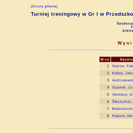
[Strona główna]
Turniej treningowy w Gr I w Przedsz
Świdnica
T
Arbit
Wyni
M-ce
Nazwis
1
Supran, Fab
2
Kołata, Jak
3
Andrzejewsk
4
Szponik, Z
5
Słomiany, G
6
Śleszyński,
7
Białoskórsk
8
Paduch, Adr