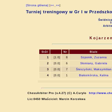
[Strona główna]
[
<<
..
>>
]
Turniej treningowy w Gr I w Przedsz
Świdnica
T
Arbit
Kojarzen
Stół
Nr
Biale
1
[1.0]
8
Szponik, Zuzanna
2
[0.0]
6
Słomiany, Gabriela
3
[0.0]
7
Śleszyński, Maksymilian
4
[0.0]
1
Białoskórska, Kalina
ChessArbiter Pro (v.4.27) (C) A.Curyło
http://www.che
Lic:0450 Właściciel: Marcin Korzekwa