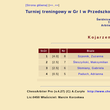
[Strona główna]
[
<<
..
>>
]
Turniej treningowy w Gr I w Przedsz
Świdnica
T
Arbit
Kojarzen
Stół
Nr
Biale
1
[4.0]
8
Szponik, Zuzanna
2
[2.5]
7
Śleszyński, Maksymilian
3
[2.5]
6
Słomiany, Gabriela
4
[0.5]
5
Paduch, Adrianna
ChessArbiter Pro (v.4.27) (C) A.Curyło
http://www.che
Lic:0450 Właściciel: Marcin Korzekwa