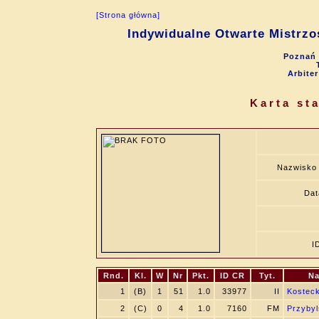
[Strona główna]
Indywidualne Otwarte Mistrzo
Poznań 
Arbite
Karta st
Nazwisko 
Dat
I
Rnd.
Kl.
W
Nr
Pkt.
ID CR
Tyt.
Na
1
(B)
1
51
1.0
33977
II
Kosteck
2
(C)
0
4
1.0
7160
FM
Przybyl