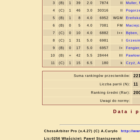
3
(B)
1
39
2.0
7874
II
Muller,
4
(C)
1
46
3.0
30316
II
Pogorze
5
(B)
1
8
4.0
6952
WGM
Ereńska
6
(B)
0
5
4.0
7081
FM
Maciejc
7
(C)
0
10
4.0
6882
I++
Bęben,
8
(C)
1
31
5.0
6981
I
Grzesin
9
(B)
0
17
5.0
6957
I+
Fengier
10
(B)
=
42
5.5
28444
III
Pawłows
11
(C)
1
15
6.5
180
k
Czyż, A
22
Suma rankingów przeciwników:
11
Liczba partii (N):
20
Ranking średni (Rar):
Uwagi do normy:
Data i 
ChessArbiter Pro (v.4.27) (C) A.Curyło
http://ww
Lic:0256 Właściciel: Paweł Staniszewski