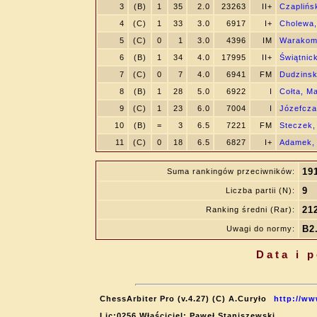
3
(B)
1
35
2.0
23263
II+
Czaplińsk
4
(C)
1
33
3.0
6917
I+
Cholewa,
5
(C)
0
1
3.0
4396
IM
Warakom
6
(B)
1
34
4.0
17995
II+
Świątnic
7
(C)
0
7
4.0
6941
FM
Dudzinsk
8
(B)
1
28
5.0
6922
I
Cołta, M
9
(C)
1
23
6.0
7004
I
Józefcza
10
(B)
=
3
6.5
7221
FM
Steczek,
11
(C)
0
18
6.5
6827
I+
Adamek,
19
Suma rankingów przeciwników:
9
Liczba partii (N):
21
Ranking średni (Rar):
B2
Uwagi do normy:
Data i 
ChessArbiter Pro (v.4.27) (C) A.Curyło
http://ww
Lic:0256 Właściciel: Paweł Staniszewski