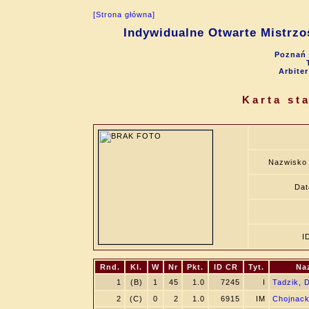
[Strona główna]
Indywidualne Otwarte Mistrzo
Poznań 
Arbite
Karta st
Nazwisko 
Dat
I
Rnd.
Kl.
W
Nr
Pkt.
ID CR
Tyt.
Na
1
(B)
1
45
1.0
7245
I
Tadzik, 
2
(C)
0
2
1.0
6915
IM
Chojnack