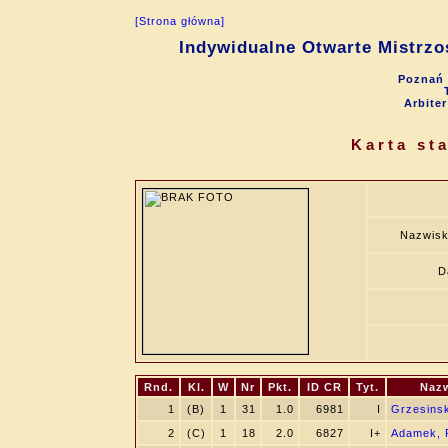
[Strona główna]
Indywidualne Otwarte Mistrzo
Poznań 
Arbite
Karta st
Nazwisk
D
Rnd.
Kl.
W
Nr
Pkt.
ID CR
Tyt.
Nazw
1
(B)
1
31
1.0
6981
I
Grzesinsk
2
(C)
1
18
2.0
6827
I+
Adamek, 