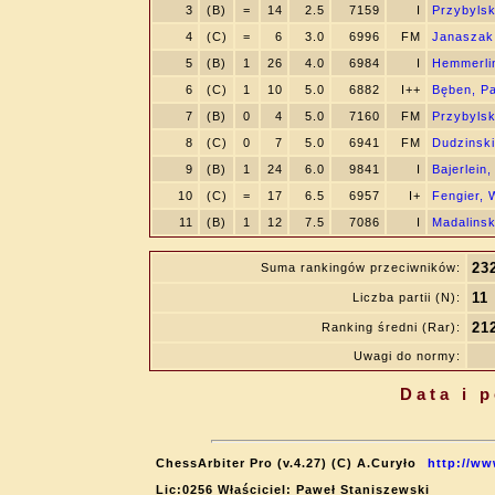
3
(B)
=
14
2.5
7159
I
Przybylsk
4
(C)
=
6
3.0
6996
FM
Janaszak
5
(B)
1
26
4.0
6984
I
Hemmerli
6
(C)
1
10
5.0
6882
I++
Bęben, P
7
(B)
0
4
5.0
7160
FM
Przybylsk
8
(C)
0
7
5.0
6941
FM
Dudzinski
9
(B)
1
24
6.0
9841
I
Bajerlein
10
(C)
=
17
6.5
6957
I+
Fengier, 
11
(B)
1
12
7.5
7086
I
Madalinsk
23
Suma rankingów przeciwników:
11
Liczba partii (N):
21
Ranking średni (Rar):
Uwagi do normy:
Data i 
ChessArbiter Pro (v.4.27) (C) A.Curyło
http://ww
Lic:0256 Właściciel: Paweł Staniszewski