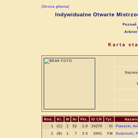
[Strona główna]
Indywidualne Otwarte Mistrzo
Poznań 
Arbite
Karta st
Nazwis
Rnd.
Kl.
W
Nr
Pkt.
ID CR
Tyt.
Nazwis
1
(C)
1
52
1.0
24270
III
Piasecki, An
2
(B)
1
7
2.0
6941
FM
Dudzinski, 