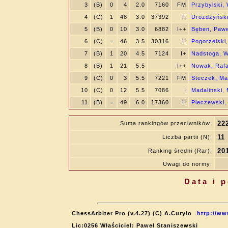
3
(B)
0
4
2.0
7160
FM
Przybylski,
4
(C)
1
48
3.0
37392
II
Drożdżyński
5
(B)
0
10
3.0
6882
I++
Bęben, Pawe
6
(C)
=
46
3.5
30316
II
Pogorzelski,
7
(B)
1
20
4.5
7124
I+
Nadstoga, W
8
(B)
1
21
5.5
I++
Nowak, Rafa
9
(C)
0
3
5.5
7221
FM
Steczek, Ma
10
(C)
0
12
5.5
7086
I
Madalinski,
11
(B)
=
49
6.0
17360
II
Pieczewski
22
Suma rankingów przeciwników:
11
Liczba partii (N):
20
Ranking średni (Rar):
Uwagi do normy:
Data i 
ChessArbiter Pro (v.4.27) (C) A.Curyło
http://ww
Lic:0256 Właściciel: Paweł Staniszewski