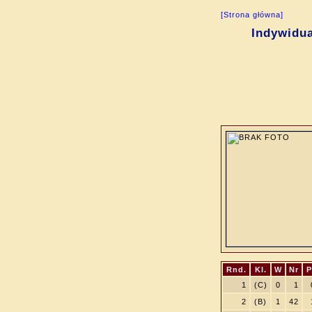
[Strona główna]
Indywidua
Rnd.
Kl.
W
Nr
P
1
(C)
0
1
2
(B)
1
42