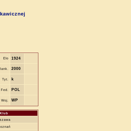
skawicznej
1924
Elo
2000
Rank.
k
Tyt.
POL
Fed.
WP
Woj.
Klub
rszawa
Poznań