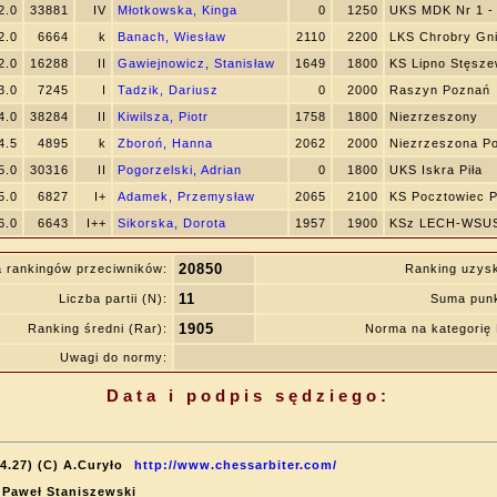
2.0
33881
IV
Młotkowska, Kinga
0
1250
UKS MDK Nr 1 -
2.0
6664
k
Banach, Wiesław
2110
2200
LKS Chrobry Gn
2.0
16288
II
Gawiejnowicz, Stanisław
1649
1800
KS Lipno Stęsz
3.0
7245
I
Tadzik, Dariusz
0
2000
Raszyn Poznań
4.0
38284
II
Kiwilsza, Piotr
1758
1800
Niezrzeszony
4.5
4895
k
Zboroń, Hanna
2062
2000
Niezrzeszona P
5.0
30316
II
Pogorzelski, Adrian
0
1800
UKS Iskra Piła
5.0
6827
I+
Adamek, Przemysław
2065
2100
KS Pocztowiec 
6.0
6643
I++
Sikorska, Dorota
1957
1900
KSz LECH-WSUS
20850
 rankingów przeciwników:
Ranking uzys
11
Liczba partii (N):
Suma punk
1905
Ranking średni (Rar):
Norma na kategori
Uwagi do normy:
Data i podpis sędziego:
4.27) (C) A.Curyło
http://www.chessarbiter.com/
: Paweł Staniszewski