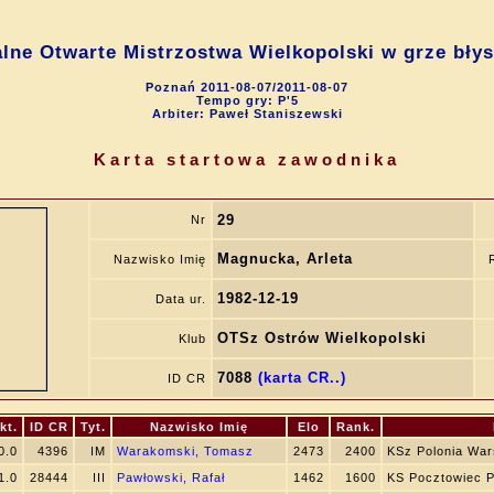
lne Otwarte Mistrzostwa Wielkopolski w grze bły
Poznań 2011-08-07/2011-08-07
Tempo gry: P'5
Arbiter: Paweł Staniszewski
Karta startowa zawodnika
29
Nr
Magnucka, Arleta
Nazwisko Imię
1982-12-19
Data ur.
OTSz Ostrów Wielkopolski
Klub
7088
(karta CR..)
ID CR
kt.
ID CR
Tyt.
Nazwisko Imię
Elo
Rank.
0.0
4396
IM
Warakomski, Tomasz
2473
2400
KSz Polonia Wa
1.0
28444
III
Pawłowski, Rafał
1462
1600
KS Pocztowiec 