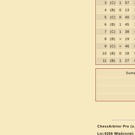
3
(C)
1
57
4
(B)
0
13
5
(C)
0
40
6
(B)
1
45
7
(C)
1
38
8
(B)
=
19
9
(C)
=
46
10
(B)
0
18
11
(B)
1
27
Suma
ChessArbiter Pro (v.
Lic:0256 Właściciel