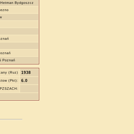
 Hetman Bydgoszcz
iezno
ew
oznań
Poznań
 Poznań
1938
kany (Ruz)
6.0
tow (Pkt):
ę PZSZACH: