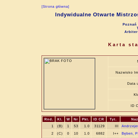
[Strona główna]
Indywidualne Otwarte Mistrzo
Poznań 
Arbite
Karta st
Nazwisko Im
Data u
Kl
ID 
Rnd.
Kl.
W
Nr
Pkt.
ID CR
Tyt.
Naz
1
(B)
1
53
1.0
31129
III
Andrzeje
2
(C)
0
10
1.0
6882
I++
Bęben, P