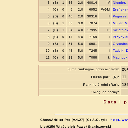
3
(B)
1
56
2.0
40014
IV
Niemier,
4
(C)
0
8
2.0
6952
WGM
Ereńska-
5
(B)
0
46
2.0
30316
II
Pogorzel
6
(B)
1
39
3.0
7874
II
Muller, M
7
(C)
1
34
4.0
17995
II+
Świątnic
8
(C)
0
14
4.0
7159
I
Przybyls
9
(B)
1
31
5.0
6981
I
Grzesins
10
(B)
0
45
5.0
7245
I
Tadzik, 
11
(C)
0
29
5.0
7088
k
Magnucka
20
Suma rankingów przeciwników:
11
Liczba partii (N):
18
Ranking średni (Rar):
Uwagi do normy:
Data i 
ChessArbiter Pro (v.4.27) (C) A.Curyło
http://ww
Lic:0256 Właściciel: Paweł Staniszewski