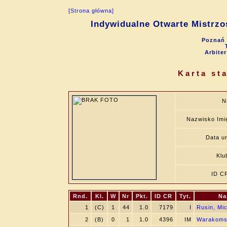
[Strona główna]
Indywidualne Otwarte Mistrzo
Poznań 
Arbite
Karta st
N
Nazwisko Imi
Data ur
Klu
ID C
Rnd.
Kl.
W
Nr
Pkt.
ID CR
Tyt.
Na
1
(C)
1
44
1.0
7179
I
Rusin, Mic
2
(B)
0
1
1.0
4396
IM
Warakoms