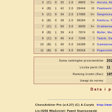
3
(C)
0
32
1.0
6803
II+
Ancuta, A
4
(B)
1
42
2.0
28444
III
Pawłowski
5
(C)
0
34
2.0
17995
II+
Świątnick
6
(B)
0
38
2.0
38284
II
Kiwilsza, 
7
(C)
1
50
3.0
6835
II+
Grabianow
8
(B)
1
39
4.0
7874
II
Muller, Ma
9
(C)
0
45
4.0
7245
I
Tadzik, D
10
(B)
1
40
5.0
16288
II
Gawiejnow
11
(B)
0
46
5.0
30316
II
Pogorzelsk
20
Suma rankingów przeciwników:
11
Liczba partii (N):
18
Ranking średni (Rar):
Uwagi do normy:
Data i 
ChessArbiter Pro (v.4.27) (C) A.Curyło
http://ww
Lic:0256 Właściciel: Paweł Staniszewski