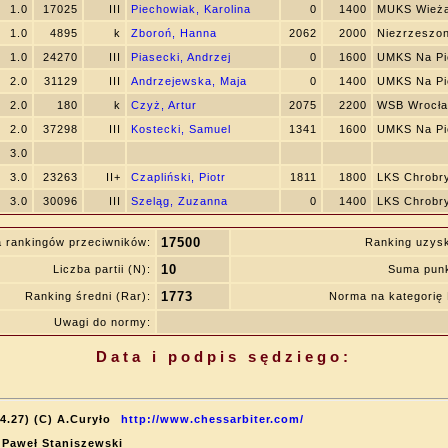
1.0
17025
III
Piechowiak, Karolina
0
1400
MUKS Wieża
1.0
4895
k
Zboroń, Hanna
2062
2000
Niezrzeszo
1.0
24270
III
Piasecki, Andrzej
0
1600
UMKS Na Pi
2.0
31129
III
Andrzejewska, Maja
0
1400
UMKS Na Pi
2.0
180
k
Czyż, Artur
2075
2200
WSB Wrocł
2.0
37298
III
Kostecki, Samuel
1341
1600
UMKS Na Pi
3.0
3.0
23263
II+
Czapliński, Piotr
1811
1800
LKS Chrobr
3.0
30096
III
Szeląg, Zuzanna
0
1400
LKS Chrobr
17500
 rankingów przeciwników:
Ranking uzys
10
Liczba partii (N):
Suma punk
1773
Ranking średni (Rar):
Norma na kategori
Uwagi do normy:
Data i podpis sędziego:
4.27) (C) A.Curyło
http://www.chessarbiter.com/
: Paweł Staniszewski