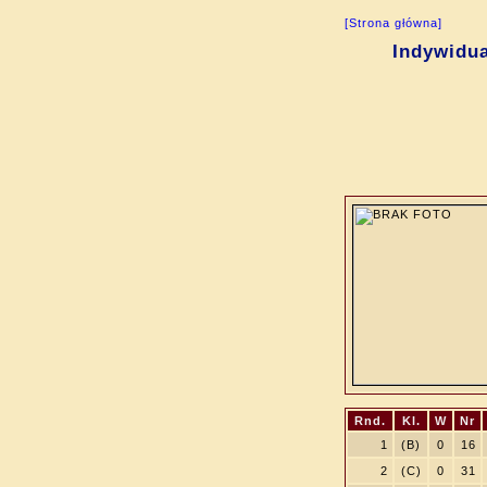
[Strona główna]
Indywidua
Rnd.
Kl.
W
Nr
1
(B)
0
16
2
(C)
0
31