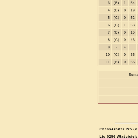
3
(B)
1
54
4
(B)
0
19
5
(C)
0
52
6
(C)
1
53
7
(B)
0
15
8
(C)
0
43
9
-
+
10
(C)
0
35
11
(B)
0
55
Suma
ChessArbiter Pro (v.
Lic:0256 Właściciel