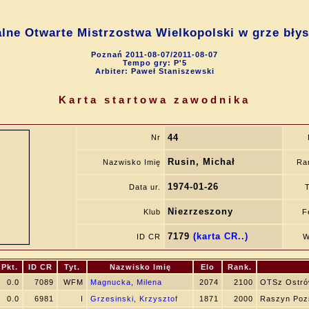
lne Otwarte Mistrzostwa Wielkopolski w grze bły
Poznań 2011-08-07/2011-08-07
Tempo gry: P'5
Arbiter: Paweł Staniszewski
Karta startowa zawodnika
44
Nr
Rusin, Michał
Nazwisko Imię
Ra
1974-01-26
Data ur.
T
Niezrzeszony
Klub
F
7179
(karta CR..)
ID CR
W
Pkt.
ID CR
Tyt.
Nazwisko Imię
Elo
Rank.
0.0
7089
WFM
Magnucka, Milena
2074
2100
OTSz Ostró
0.0
6981
I
Grzesinski, Krzysztof
1871
2000
Raszyn Poz