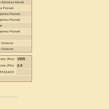
 Kórnicka Kórnik
na Poznań
ęterku Poznań
ęterku Poznań
aw
ęterku Poznań
y Gniezno
y Gniezno
1555
kany (Ruz)
2.0
tow (Pkt):
ę PZSZACH: