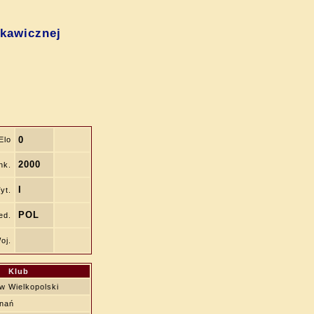
skawicznej
0
Elo
2000
nk.
I
yt.
POL
ed.
oj.
Klub
w Wielkopolski
nań