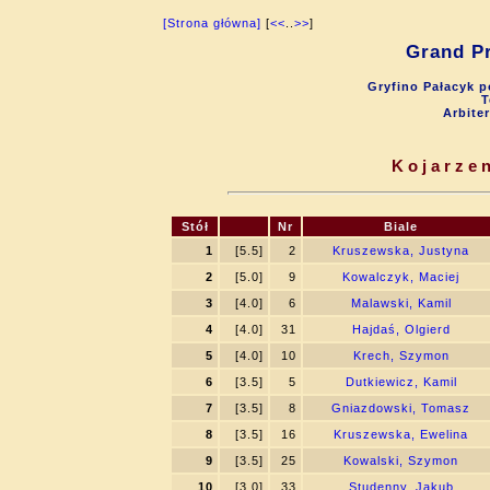
[Strona główna]
[
<<
..
>>
]
Grand Pr
Gryfino Pałacyk p
T
Arbite
Kojarzen
Stół
Nr
Biale
1
[5.5]
2
Kruszewska, Justyna
2
[5.0]
9
Kowalczyk, Maciej
3
[4.0]
6
Malawski, Kamil
4
[4.0]
31
Hajdaś, Olgierd
5
[4.0]
10
Krech, Szymon
6
[3.5]
5
Dutkiewicz, Kamil
7
[3.5]
8
Gniazdowski, Tomasz
8
[3.5]
16
Kruszewska, Ewelina
9
[3.5]
25
Kowalski, Szymon
10
[3.0]
33
Studenny, Jakub