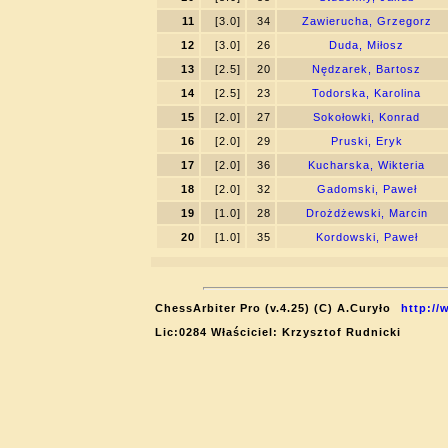
11
[3.0]
34
Zawierucha, Grzegorz
12
[3.0]
26
Duda, Miłosz
13
[2.5]
20
Nędzarek, Bartosz
14
[2.5]
23
Todorska, Karolina
15
[2.0]
27
Sokołowki, Konrad
16
[2.0]
29
Pruski, Eryk
17
[2.0]
36
Kucharska, Wikteria
18
[2.0]
32
Gadomski, Paweł
19
[1.0]
28
Drożdżewski, Marcin
20
[1.0]
35
Kordowski, Paweł
ChessArbiter Pro (v.4.25) (C) A.Curyło
http://
Lic:0284 Właściciel: Krzysztof Rudnicki