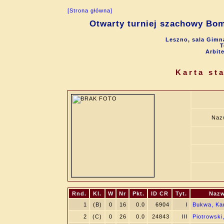
[Strona główna]
Otwarty turniej szachowy Bo
Leszno, sala Gimna
T
Arbit
Karta st
Naz
Rnd.
Kl.
W
Nr
Pkt.
ID CR
Tyt.
Nazw
1
(B)
0
16
0.0
6904
I
Bukwa, Kar
2
(C)
0
26
0.0
24843
III
Piotrowsk