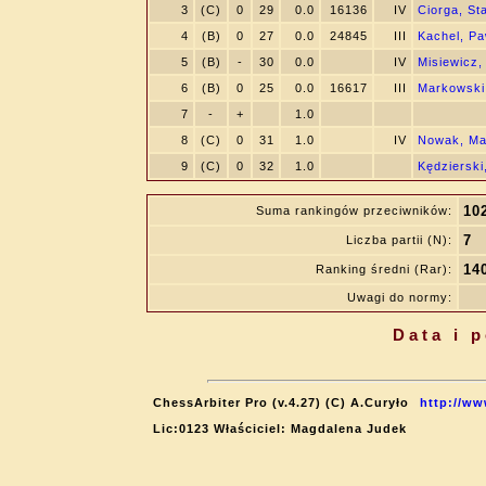
3
(C)
0
29
0.0
16136
IV
Ciorga, St
4
(B)
0
27
0.0
24845
III
Kachel, Pa
5
(B)
-
30
0.0
IV
Misiewicz,
6
(B)
0
25
0.0
16617
III
Markowski
7
-
+
1.0
8
(C)
0
31
1.0
IV
Nowak, Ma
9
(C)
0
32
1.0
Kędzierski
10
Suma rankingów przeciwników:
7
Liczba partii (N):
14
Ranking średni (Rar):
Uwagi do normy:
Data i 
ChessArbiter Pro (v.4.27) (C) A.Curyło
http://ww
Lic:0123 Właściciel: Magdalena Judek