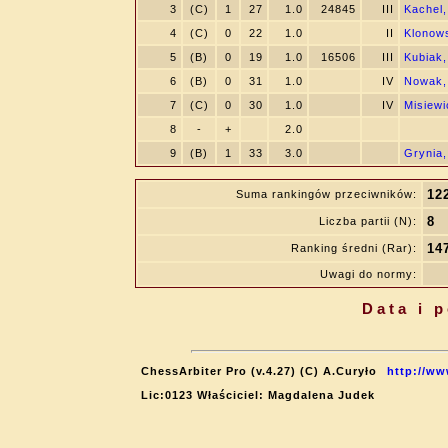
3
(C)
1
27
1.0
24845
III
Kachel,
4
(C)
0
22
1.0
II
Klonows
5
(B)
0
19
1.0
16506
III
Kubiak,
6
(B)
0
31
1.0
IV
Nowak,
7
(C)
0
30
1.0
IV
Misiewi
8
-
+
2.0
9
(B)
1
33
3.0
Grynia
12
Suma rankingów przeciwników:
8
Liczba partii (N):
14
Ranking średni (Rar):
Uwagi do normy:
Data i 
ChessArbiter Pro (v.4.27) (C) A.Curyło
http://ww
Lic:0123 Właściciel: Magdalena Judek