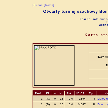
[Strona główna]
Otwarty turniej szachowy Bo
Leszno, sala Gimna
T
Arbit
Karta st
Nazwisk
D
Rnd.
Kl.
W
Nr
Pkt.
ID CR
Tyt.
Na
1
(C)
0
15
0.0
1394
I
Małecki
2
(B)
0
23
0.0
24847
II
Brychcy