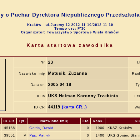
wy o Puchar Dyrektora Niepublicznego Przedszkol
Kraków - ul.Jaremy 12 2012-11-10/2012-11-10
Tempo gry: P'30
Organizator: Towarzystwo Sportowe Wisła Kraków
Karta startowa zawodnika
23
Nr
E
Matusik, Zuzanna
Nazwisko Imię
Ran
2005-04-18
Data ur.
Ty
UKS Hetman Koronny Trzebinia
Klub
Fe
44119
(karta CR..)
ID CR
Wo
ID CR
Tyt.
Nazwisko Imię
Elo
Rank.
Kl
45168
Gołda, Dawid
0
1000
KKSZ Kraków
39551
IV
Paś, Patryk
0
1400
UKS Goniec Stani