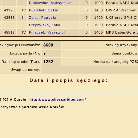
Dutkiewicz, Maksymilian
0
1000
Parafia NSPJ Kr
43925
IV
Pustelnik, Oskar
0
1400
OWR Andrychów
43638
III
Zając, Patrycja
0
1400
UKS przy SP 8 C
Przybylska, Zofia
0
1000
Parafia NSPJ Kr
45817
IV
Pniaczek, Krzysztof
0
1400
MKS Babia Góra L
8600
nkingów przeciwników:
Ranking uzyskany
7
Liczba partii (N):
Suma punktow 
1232
Ranking średni (Rar):
Norma na kategorię PZ
Uwagi do normy:
Data i podpis sędziego:
) (C) A.Curyło
http://www.chessarbiter.com/
owarzystwo Sportowe Wisła Kraków