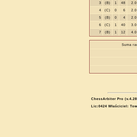
3
(B)
1
48
2.0
4
(C)
0
6
2.0
5
(B)
0
4
2.0
6
(C)
1
40
3.0
7
(B)
1
12
4.0
Suma ra
ChessArbiter Pro (v.4.28
Lic:0424 Właściciel: T