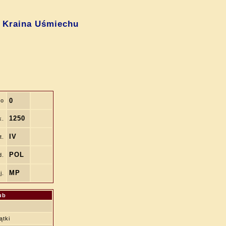
a Kraina Uśmiechu
0
lo
1250
k.
IV
t.
POL
d.
MP
j.
ub
ątki