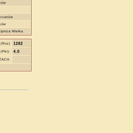
aków
hrzanów
aków
ipnica Wielka
1282
 (Ruz)
4.0
(Pkt):
SZACH: