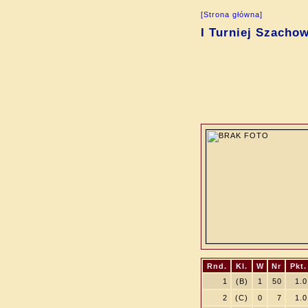
[Strona główna]
I Turniej Szacho
Rnd.
Kl.
W
Nr
Pkt.
1
(B)
1
50
1.0
2
(C)
0
7
1.0