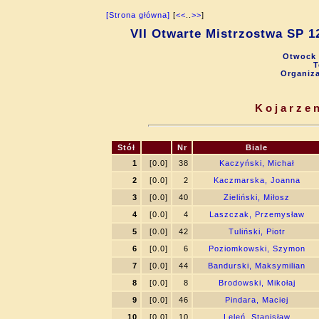
[Strona główna]
[
<<
..
>>
]
VII Otwarte Mistrzostwa SP 
Otwock 
T
Organiz
Kojarzen
Stół
Nr
Biale
1
[0.0]
38
Kaczyński, Michał
2
[0.0]
2
Kaczmarska, Joanna
3
[0.0]
40
Zieliński, Miłosz
4
[0.0]
4
Laszczak, Przemysław
5
[0.0]
42
Tuliński, Piotr
6
[0.0]
6
Poziomkowski, Szymon
7
[0.0]
44
Bandurski, Maksymilian
8
[0.0]
8
Brodowski, Mikołaj
9
[0.0]
46
Pindara, Maciej
10
[0.0]
10
Leleń, Stanisław