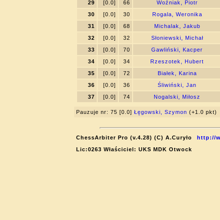
29
[0.0]
66
Woźniak, Piotr
30
[0.0]
30
Rogala, Weronika
31
[0.0]
68
Michalak, Jakub
32
[0.0]
32
Słoniewski, Michał
33
[0.0]
70
Gawliński, Kacper
34
[0.0]
34
Rzeszotek, Hubert
35
[0.0]
72
Białek, Karina
36
[0.0]
36
Śliwiński, Jan
37
[0.0]
74
Nogalski, Miłosz
Pauzuje nr: 75 [0.0]
Łęgowski, Szymon
(+1.0 pkt)
ChessArbiter Pro (v.4.28) (C) A.Curyło
http://
Lic:0263 Właściciel: UKS MDK Otwock