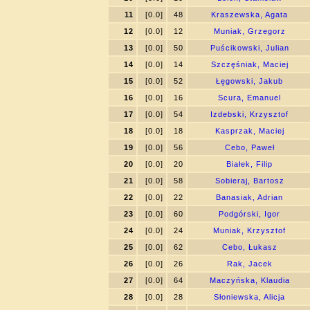
11
[0.0]
48
Kraszewska, Agata
12
[0.0]
12
Muniak, Grzegorz
13
[0.0]
50
Puścikowski, Julian
14
[0.0]
14
Szczęśniak, Maciej
15
[0.0]
52
Łęgowski, Jakub
16
[0.0]
16
Scura, Emanuel
17
[0.0]
54
Izdebski, Krzysztof
18
[0.0]
18
Kasprzak, Maciej
19
[0.0]
56
Cebo, Paweł
20
[0.0]
20
Białek, Filip
21
[0.0]
58
Sobieraj, Bartosz
22
[0.0]
22
Banasiak, Adrian
23
[0.0]
60
Podgórski, Igor
24
[0.0]
24
Muniak, Krzysztof
25
[0.0]
62
Cebo, Łukasz
26
[0.0]
26
Rak, Jacek
27
[0.0]
64
Maczyńska, Klaudia
28
[0.0]
28
Słoniewska, Alicja