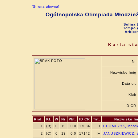
[Strona główna]
Ogólnopolska Olimpiada Młodzie
Solina 
Tempo g
Arbite
Karta st
Nr
Nazwisko Imię
Data ur.
Klub
ID CR
Rnd.
Kl.
W
Nr
Pkt.
ID CR
Tyt.
Nazwisko Im
1
(B)
0
15
0.0
17034
I
CHOMCZYK, Mare
2
(C)
0
19
0.0
17142
II+
JANUSZKIEWICZ, W