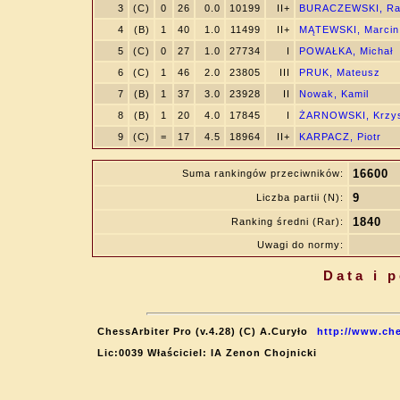
3
(C)
0
26
0.0
10199
II+
BURACZEWSKI, Ra
4
(B)
1
40
1.0
11499
II+
MĄTEWSKI, Marcin
5
(C)
0
27
1.0
27734
I
POWAŁKA, Michał
6
(C)
1
46
2.0
23805
III
PRUK, Mateusz
7
(B)
1
37
3.0
23928
II
Nowak, Kamil
8
(B)
1
20
4.0
17845
I
ŻARNOWSKI, Krzys
9
(C)
=
17
4.5
18964
II+
KARPACZ, Piotr
16600
Suma rankingów przeciwników:
9
Liczba partii (N):
1840
Ranking średni (Rar):
Uwagi do normy:
Data i 
ChessArbiter Pro (v.4.28) (C) A.Curyło
http://www.che
Lic:0039 Właściciel: IA Zenon Chojnicki