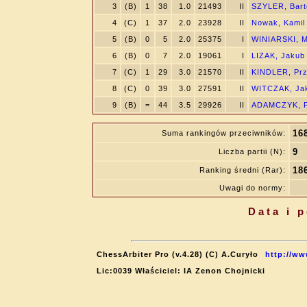
3
(B)
1
38
1.0
21493
II
SZYLER, Bart
4
(C)
1
37
2.0
23928
II
Nowak, Kamil
5
(B)
0
5
2.0
25375
I
WINIARSKI, M
6
(B)
0
7
2.0
19061
I
LIZAK, Jakub
7
(C)
1
29
3.0
21570
II
KINDLER, Pr
8
(C)
0
39
3.0
27591
II
WITCZAK, Ja
9
(B)
=
44
3.5
29926
II
ADAMCZYK, P
16
Suma rankingów przeciwników:
9
Liczba partii (N):
18
Ranking średni (Rar):
Uwagi do normy:
Data i 
ChessArbiter Pro (v.4.28) (C) A.Curyło
http://ww
Lic:0039 Właściciel: IA Zenon Chojnicki