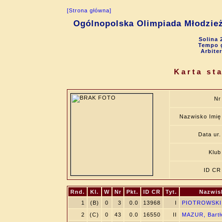
[Strona główna]
Ogólnopolska Olimpiada Młodzie
Solina 
Tempo g
Arbite
Karta st
Nr
Nazwisko Imię
Data ur.
Klub
ID CR
Rnd.
Kl.
W
Nr
Pkt.
ID CR
Tyt.
Nazwis
1
(B)
0
3
0.0
13968
I
PIOTROWSKI,
2
(C)
0
43
0.0
16550
II
MAZUR, Bartł