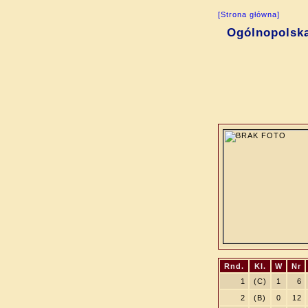
[Strona główna]
Ogólnopolsk
Rnd.
Kl.
W
Nr
1
(C)
1
6
2
(B)
0
12