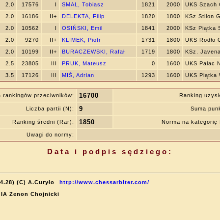
2.0
17576
I
SMAL, Tobiasz
1821
2000
UKS Szach 
2.0
16186
II+
DELEKTA, Filip
1820
1800
KSz Stilon 
2.0
10562
I
OSIŃSKI, Emil
1841
2000
KSz Piątka 
2.0
9270
II+
KLIMEK, Piotr
1731
1800
UKS Rodło 
2.0
10199
II+
BURACZEWSKI, Rafał
1719
1800
KSz. Javen
2.5
23805
III
PRUK, Mateusz
0
1600
UKS Pałac 
3.5
17126
III
MIŚ, Adrian
1293
1600
UKS Piątka 
16700
 rankingów przeciwników:
Ranking uzys
9
Liczba partii (N):
Suma punk
1850
Ranking średni (Rar):
Norma na kategori
Uwagi do normy:
Data i podpis sędziego:
4.28) (C) A.Curyło
http://www.chessarbiter.com/
: IA Zenon Chojnicki