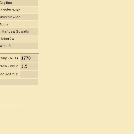
Gryfice
Gorzów Wlkp.
Skierniewice
Opole
a Hańcza Suwałki
Nieborów
Wieluń
1770
kany (Ruz)
3.5
tow (Pkt):
ę PZSZACH: