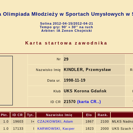
a Olimpiada Młodzieży w Sportach Umysłowych w 
Solina 2012-04-15/2012-04-21
Tempo gry: 90' + 30'' na ruch
Arbiter: IA Zenon Chojnicki
Karta startowa zawodnika
29
Nr
KINDLER, Przemysław
Nazwisko Imię
R
1998-11-19
Data ur.
UKS Korona Gdańsk
Klub
21570
(karta CR..)
ID CR
Pkt.
ID CR
Tyt.
Nazwisko Imię
Elo
Rank.
1.0
19603
I+
CZAJKOWSKI, Adam
1867
2100
MLKS Nadna
1.0
17133
I
KARWOWSKI, Kacper
1823
2000
UKS Szach 