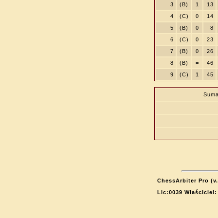
3
(B)
1
13
4
(C)
0
14
5
(B)
0
8
6
(C)
0
23
7
(B)
0
26
8
(B)
=
46
9
(C)
1
45
Suma
ChessArbiter Pro (v.
Lic:0039 Właściciel