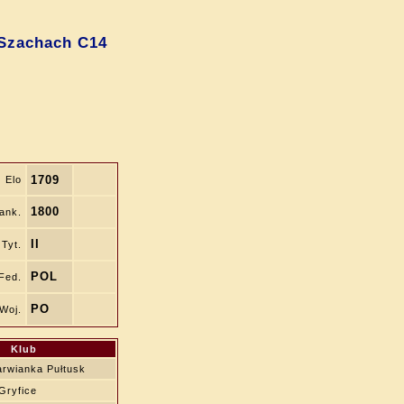
Szachach C14
1709
Elo
1800
ank.
II
Tyt.
POL
Fed.
PO
Woj.
Klub
rwianka Pułtusk
Gryfice