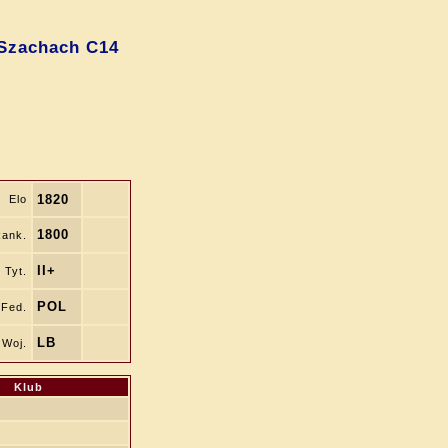
Szachach C14
1820
Elo
1800
ank.
II+
Tyt.
POL
Fed.
LB
Woj.
Klub