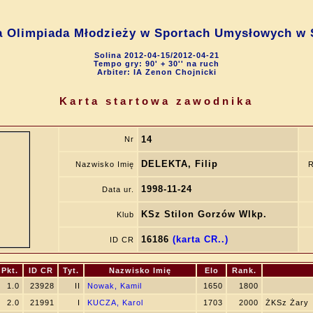
a Olimpiada Młodzieży w Sportach Umysłowych w 
Solina 2012-04-15/2012-04-21
Tempo gry: 90' + 30'' na ruch
Arbiter: IA Zenon Chojnicki
Karta startowa zawodnika
14
Nr
DELEKTA, Filip
Nazwisko Imię
R
1998-11-24
Data ur.
KSz Stilon Gorzów Wlkp.
Klub
16186
(karta CR..)
ID CR
Pkt.
ID CR
Tyt.
Nazwisko Imię
Elo
Rank.
1.0
23928
II
Nowak, Kamil
1650
1800
2.0
21991
I
KUCZA, Karol
1703
2000
ŻKSz Żary