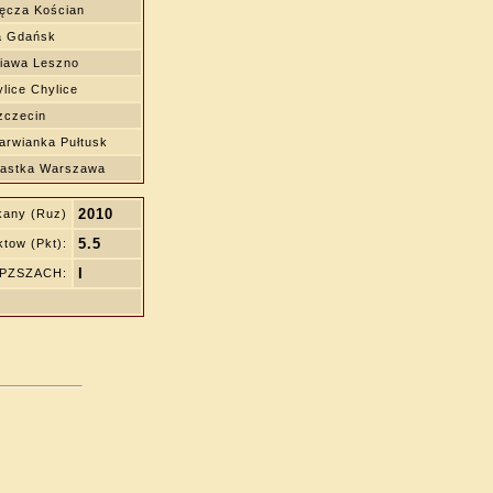
ęcza Kościan
a Gdańsk
iawa Leszno
lice Chylice
zczecin
rwianka Pułtusk
nastka Warszawa
2010
kany (Ruz)
5.5
tow (Pkt):
I
ę PZSZACH: