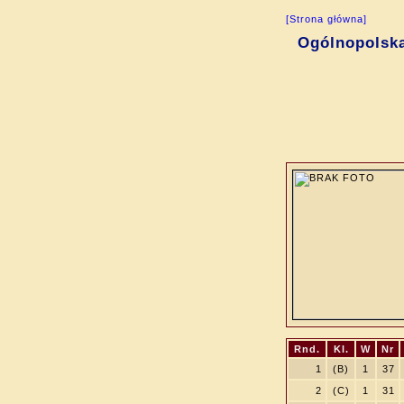
[Strona główna]
Ogólnopolsk
Rnd.
Kl.
W
Nr
1
(B)
1
37
2
(C)
1
31