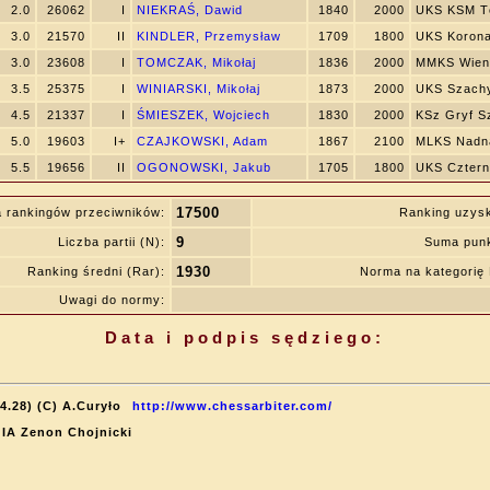
2.0
26062
I
NIEKRAŚ, Dawid
1840
2000
UKS KSM T
3.0
21570
II
KINDLER, Przemysław
1709
1800
UKS Koron
3.0
23608
I
TOMCZAK, Mikołaj
1836
2000
MMKS Wien
3.5
25375
I
WINIARSKI, Mikołaj
1873
2000
UKS Szachy
4.5
21337
I
ŚMIESZEK, Wojciech
1830
2000
KSz Gryf S
5.0
19603
I+
CZAJKOWSKI, Adam
1867
2100
MLKS Nadna
5.5
19656
II
OGONOWSKI, Jakub
1705
1800
UKS Czter
17500
 rankingów przeciwników:
Ranking uzys
9
Liczba partii (N):
Suma punk
1930
Ranking średni (Rar):
Norma na kategori
Uwagi do normy:
Data i podpis sędziego:
4.28) (C) A.Curyło
http://www.chessarbiter.com/
: IA Zenon Chojnicki