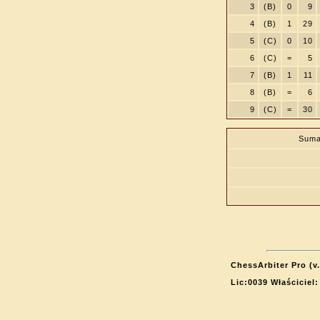
3
(B)
0
9
4
(B)
1
29
5
(C)
0
10
6
(C)
=
5
7
(B)
1
11
8
(B)
=
6
9
(C)
=
30
Suma
ChessArbiter Pro (v.
Lic:0039 Właściciel