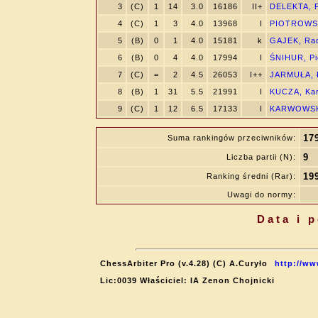
3
(C)
1
14
3.0
16186
II+
DELEKTA, F
4
(C)
1
3
4.0
13968
I
PIOTROWSK
5
(B)
0
1
4.0
15181
k
GAJEK, Ra
6
(B)
0
4
4.0
17994
I
ŚNIHUR, Pi
7
(C)
=
2
4.5
26053
I++
JARMUŁA, 
8
(B)
1
31
5.5
21991
I
KUCZA, Kar
9
(C)
1
12
6.5
17133
I
KARWOWSKI
17
Suma rankingów przeciwników:
9
Liczba partii (N):
19
Ranking średni (Rar):
Uwagi do normy:
Data i 
ChessArbiter Pro (v.4.28) (C) A.Curyło
http://ww
Lic:0039 Właściciel: IA Zenon Chojnicki