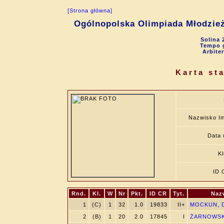
[Strona główna]
Ogólnopolska Olimpiada Młodzie
Solina 
Tempo g
Arbite
Karta st
Nazwisko I
Data 
K
ID 
Rnd.
Kl.
W
Nr
Pkt.
ID CR
Tyt.
Naz
1
(C)
1
32
1.0
19833
II+
MOCKUN, D
2
(B)
1
20
2.0
17845
I
ŻARNOWSKI