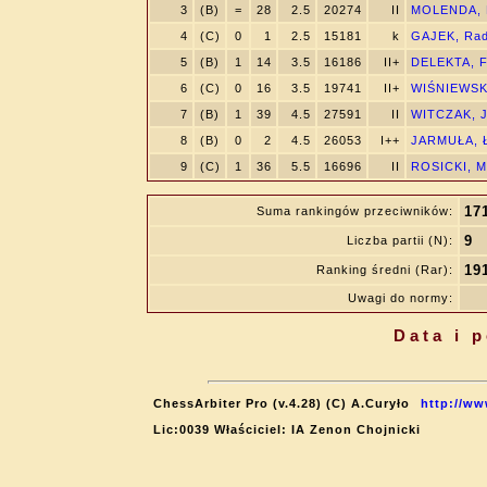
3
(B)
=
28
2.5
20274
II
MOLENDA, 
4
(C)
0
1
2.5
15181
k
GAJEK, Rad
5
(B)
1
14
3.5
16186
II+
DELEKTA, Fi
6
(C)
0
16
3.5
19741
II+
WIŚNIEWSKI
7
(B)
1
39
4.5
27591
II
WITCZAK, 
8
(B)
0
2
4.5
26053
I++
JARMUŁA, 
9
(C)
1
36
5.5
16696
II
ROSICKI, M
17
Suma rankingów przeciwników:
9
Liczba partii (N):
19
Ranking średni (Rar):
Uwagi do normy:
Data i 
ChessArbiter Pro (v.4.28) (C) A.Curyło
http://ww
Lic:0039 Właściciel: IA Zenon Chojnicki