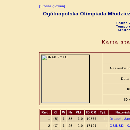
[Strona główna]
Ogólnopolska Olimpiada Młodzie
Solina 
Tempo g
Arbite
Karta st
Nazwisko I
Data 
K
ID
Rnd.
Kl.
W
Nr
Pkt.
ID CR
Tyt.
Nazwisk
1
(B)
1
33
1.0
10877
II
Drabek, Ja
2
(C)
1
25
2.0
17121
I
OSIŃSKI, K