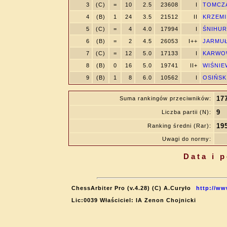
3
(C)
=
10
2.5
23608
I
TOMCZAK
4
(B)
1
24
3.5
21512
II
KRZEMIŃ
5
(C)
=
4
4.0
17994
I
ŚNIHUR,
6
(B)
=
2
4.5
26053
I++
JARMUŁ
7
(C)
=
12
5.0
17133
I
KARWOW
8
(B)
0
16
5.0
19741
II+
WIŚNIEW
9
(B)
1
8
6.0
10562
I
OSIŃSKI
17
Suma rankingów przeciwników:
9
Liczba partii (N):
19
Ranking średni (Rar):
Uwagi do normy:
Data i 
ChessArbiter Pro (v.4.28) (C) A.Curyło
http://ww
Lic:0039 Właściciel: IA Zenon Chojnicki