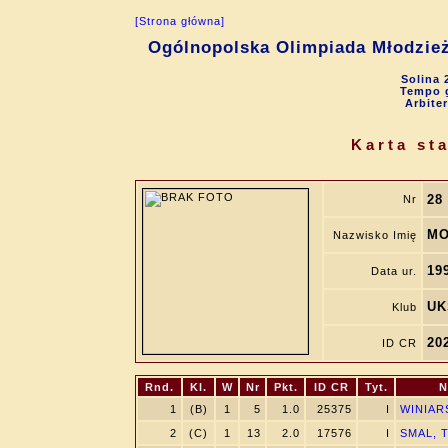
[Strona główna]
Ogólnopolska Olimpiada Młodzie
Solina 
Tempo g
Arbite
Karta st
28
Nr
MO
Nazwisko Imię
19
Data ur.
UK
Klub
20
ID CR
Rnd.
Kl.
W
Nr
Pkt.
ID CR
Tyt.
N
1
(B)
1
5
1.0
25375
I
WINIARS
2
(C)
1
13
2.0
17576
I
SMAL, T