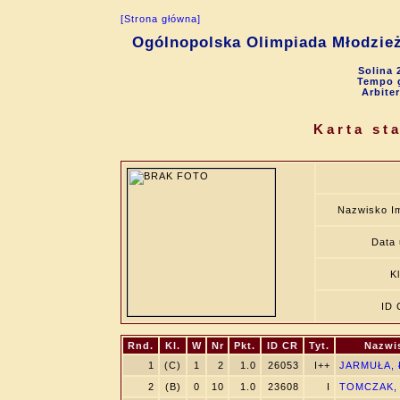
[Strona główna]
Ogólnopolska Olimpiada Młodzie
Solina 
Tempo g
Arbite
Karta st
Nazwisko I
Data 
K
ID 
Rnd.
Kl.
W
Nr
Pkt.
ID CR
Tyt.
Nazwi
1
(C)
1
2
1.0
26053
I++
JARMUŁA, 
2
(B)
0
10
1.0
23608
I
TOMCZAK, 