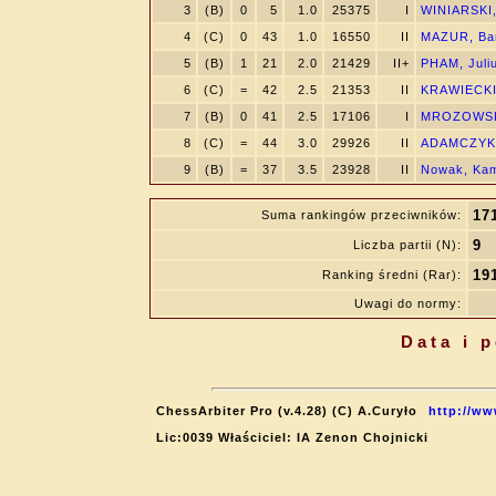
3
(B)
0
5
1.0
25375
I
WINIARSKI,
4
(C)
0
43
1.0
16550
II
MAZUR, Bar
5
(B)
1
21
2.0
21429
II+
PHAM, Juli
6
(C)
=
42
2.5
21353
II
KRAWIECKI,
7
(B)
0
41
2.5
17106
I
MROZOWSKI
8
(C)
=
44
3.0
29926
II
ADAMCZYK,
9
(B)
=
37
3.5
23928
II
Nowak, Kam
17
Suma rankingów przeciwników:
9
Liczba partii (N):
19
Ranking średni (Rar):
Uwagi do normy:
Data i 
ChessArbiter Pro (v.4.28) (C) A.Curyło
http://ww
Lic:0039 Właściciel: IA Zenon Chojnicki